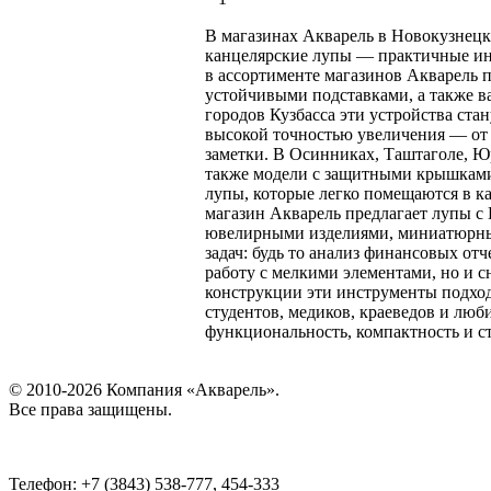
В магазинах Акварель в Новокузнецк
канцелярские лупы — практичные инс
в ассортименте магазинов Акварель 
устойчивыми подставками, а также в
городов Кузбасса эти устройства ст
высокой точностью увеличения — от 2
заметки. В Осинниках, Таштаголе, Ю
также модели с защитными крышками
лупы, которые легко помещаются в к
магазин Акварель предлагает лупы с
ювелирными изделиями, миниатюрным
задач: будь то анализ финансовых от
работу с мелкими элементами, но и 
конструкции эти инструменты подход
студентов, медиков, краеведов и люб
функциональность, компактность и с
© 2010-2026 Компания «Акварель».
Все права защищены.
Телефон: +7 (3843) 538-777, 454-333