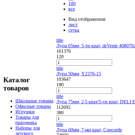
100
все
Вид отображения:
лист
сетка
title
Лупа 65мм, 5-ти крат, deVente 408070
161376
120
title
Лупа 50мм, Y2376-15
Каталог
103647
180
товаров
title
Школьные товары
Лупа 75мм, 2,5 крат/5-ти крат, DELI 
Офисные товары
112692
Игрушки
380
Товары для
праздника
title
Наборы для
Лупа 60мм, 7-ми крат, Concorde
детского