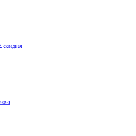
2, складная
E9090