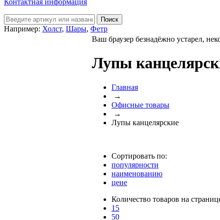
Контактная информация
Например:
Холст
,
Шары
,
Фетр
Ваш браузер безнадёжно устарел, нек
Лупы канцелярск
Главная
→
Офисные товары
→
Лупы канцелярские
Сортировать по:
популярности
наименованию
цене
Количество товаров на страниц
15
50