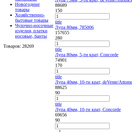
Новогодние
88689
товары
150
Хозяйственно-
бытовые товары
title
Чулочно-носочные
Лупа 80мм, 785006
изделия, платки
157655
носовые, банты
280
Товаров: 28269
title
Лупа 80мм, 5-ти крат, Concorde
74901
170
title
Лупа 40мм, 10-ти крат, deVente/Attom
88625
90
title
Лупа 40мм, 10-ти крат, Concorde
69656
90
1