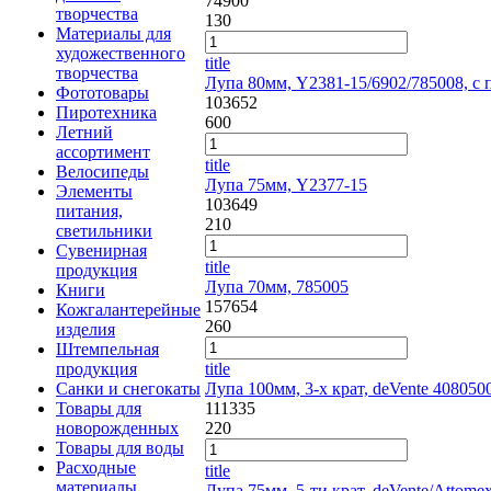
74900
творчества
130
Материалы для
художественного
title
творчества
Лупа 80мм, Y2381-15/6902/785008, с 
Фототовары
103652
Пиротехника
600
Летний
ассортимент
title
Велосипеды
Лупа 75мм, Y2377-15
Элементы
103649
питания,
210
светильники
Сувенирная
title
продукция
Лупа 70мм, 785005
Книги
157654
Кожгалантерейные
260
изделия
Штемпельная
продукция
title
Санки и снегокаты
Лупа 100мм, 3-х крат, deVente 408050
Товары для
111335
новорожденных
220
Товары для воды
Расходные
title
материалы
Лупа 75мм, 5-ти крат, deVente/Attome