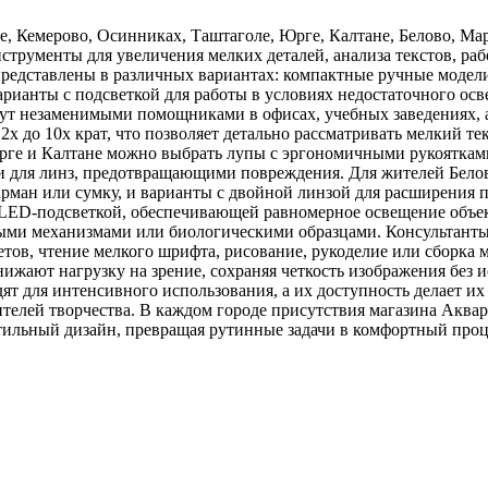
е, Кемерово, Осинниках, Таштаголе, Юрге, Калтане, Белово, М
трументы для увеличения мелких деталей, анализа текстов, раб
представлены в различных вариантах: компактные ручные модели
арианты с подсветкой для работы в условиях недостаточного ос
анут незаменимыми помощниками в офисах, учебных заведениях, 
х до 10х крат, что позволяет детально рассматривать мелкий те
рге и Калтане можно выбрать лупы с эргономичными рукоятками
 для линз, предотвращающими повреждения. Для жителей Бело
арман или сумку, и варианты с двойной линзой для расширения п
 LED-подсветкой, обеспечивающей равномерное освещение объект
и механизмами или биологическими образцами. Консультанты 
четов, чтение мелкого шрифта, рисование, рукоделие или сборка
снижают нагрузку на зрение, сохраняя четкость изображения бе
ят для интенсивного использования, а их доступность делает и
ителей творчества. В каждом городе присутствия магазина Аква
тильный дизайн, превращая рутинные задачи в комфортный проц