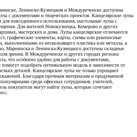
ариинске, Ленинске-Кузнецком и Междуреченске доступны
оты с документами и творческих проектов. Канцелярские лупы
 для повседневного использования, настольные лупы с
вещения. Для жителей Новокузнецка, Кемерово и других
архивах, мастерских и дома. Лупы канцелярские отличаются
кст, графические элементы, карты, схемы или рукописные
, выполненными из нескользящего пластика или металла, а
во, Мариинска и Ленинска-Кузнецкого доступны складные
оля зрения. В Междуреченске и других городах региона
а, что особенно удобно для работы с документами,
помогут подобрать оптимальную модель в зависимости от
 мелких деталей. Канцелярские лупы не только упрощают
з искажений. Благодаря прочным материалам и продуманной
х популярными среди офисных сотрудников, учителей,
рель покупатели могут найти лупы, которые сочетают
есс.