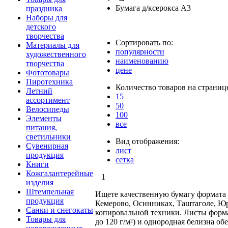
Бумага д/ксерокса А3
праздника
Наборы для
детского
творчества
Сортировать по:
Материалы для
популярности
художественного
наименованию
творчества
цене
Фототовары
Пиротехника
Количество товаров на страниц
Летний
15
ассортимент
50
Велосипеды
100
Элементы
все
питания,
светильники
Вид отображения:
Сувенирная
лист
продукция
сетка
Книги
Кожгалантерейные
1
изделия
Штемпельная
Ищете качественную бумагу формата А
продукция
Кемерово, Осинниках, Таштаголе, Юр
Санки и снегокаты
копировальной техники. Листы форма
Товары для
до 120 г/м²) и однородная белизна о