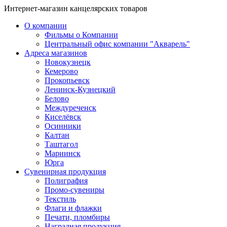
Интернет-магазин канцелярских товаров
О компании
Фильмы о Компании
Центральный офис компании "Акварель"
Адреса магазинов
Новокузнецк
Кемерово
Прокопьевск
Ленинск-Кузнецкий
Белово
Междуреченск
Киселёвск
Осинники
Калтан
Таштагол
Мариинск
Юрга
Сувенирная продукция
Полиграфия
Промо-сувениры
Текстиль
Флаги и флажки
Печати, пломбиры
Наградная продукция