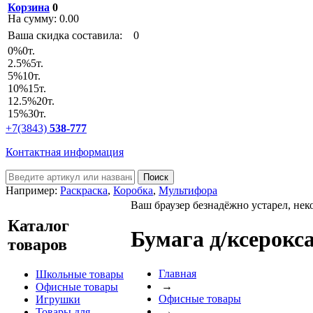
Корзина
0
На сумму:
0.00
Ваша скидка составила:
0
0
%
0т.
2.5
%
5т.
5
%
10т.
10
%
15т.
12.5
%
20т.
15
%
30т.
+7(3843)
538-777
Контактная информация
Например:
Раскраска
,
Коробка
,
Мультифора
Ваш браузер безнадёжно устарел, нек
Каталог
Бумага д/ксерокс
товаров
Главная
Школьные товары
→
Офисные товары
Офисные товары
Игрушки
→
Товары для