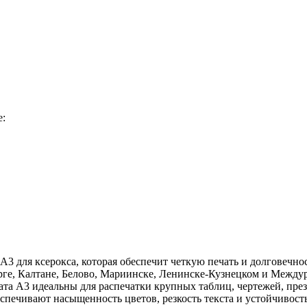
е:
3 для ксерокса, которая обеспечит четкую печать и долговечно
ге, Калтане, Белово, Мариинске, Ленинске-Кузнецком и Междуре
та А3 идеальны для распечатки крупных таблиц, чертежей, през
беспечивают насыщенность цветов, резкость текста и устойчивос