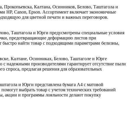
, Прокопьевска, Калтана, Осинников, Белово, Таштагола и
ми HP, Canon, Epson. Ассортимент включает экономичные
дходящую для цветной печати и важных переговоров.
елово, Таштагола и Юрги предусмотрены специальные условия
 пачки, предотвращающие деформацию листов при
т быстро найти товар с подходящими параметрами белизны,
вске, Калтане, Осинниках, Белово, Таштаголе и Юрге
о с надежными производителями гарантирует отсутствие пыли
ого спроса, предлагая решения для образовательных
аштагола и Юрги представлена бумага А4 с матовой
 помогут выбрать товар с учетом технических требований
ены, акции и программы лояльности делают покупку