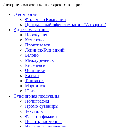
Интернет-магазин канцелярских товаров
О компании
Фильмы о Компании
Центральный офис компании "Акварель"
Адреса магазинов
Новокузнецк
Кемерово
Прокопьевск
Ленинск-Кузнецкий
Белово
Междуреченск
Киселёвск
Осинники
Калтан
Таштагол
Мариинск
Юрга
Сувенирная продукция
Полиграфия
Промо-сувениры
Текстиль
Флаги и флажки
Печати, пломбиры
Наградная продукция