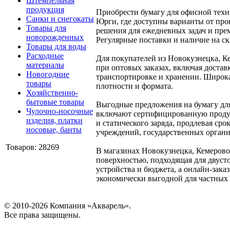
Штемпельная
продукция
Приобрести бумагу для офисной техн
Санки и снегокаты
Юрги, где доступны варианты от про
Товары для
решения для ежедневных задач и пр
новорожденных
Регулярные поставки и наличие на с
Товары для воды
Расходные
Для покупателей из Новокузнецка, К
материалы
при оптовых заказах, включая доста
Новогодние
транспортировке и хранении. Широка
товары
плотности и формата.
Хозяйственно-
бытовые товары
Выгодные предложения на бумагу для
Чулочно-носочные
включают сертифицированную продук
изделия, платки
и статического заряда, продлевая ср
носовые, банты
учреждений, государственных органи
Товаров: 28269
В магазинах Новокузнецка, Кемерово
поверхностью, подходящая для двуст
устройства и бюджета, а онлайн-зак
экономически выгодной для частных
© 2010-2026 Компания «Акварель».
Все права защищены.