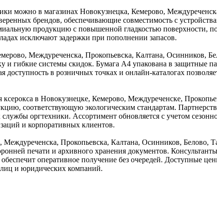
ики можно в магазинах Новокузнецка, Кемерово, Междуреченска
веренных брендов, обеспечивающие совместимость с устройства
емиальную продукцию с повышенной гладкостью поверхности, по
кладах исключают задержки при пополнении запасов.
емерово, Междуреченска, Прокопьевска, Калтана, Осинников, Б
вку и гибкие системы скидок. Бумага А4 упакована в защитные
я доступность в розничных точках и онлайн-каталогах позволяе
 ксерокса в Новокузнецке, Кемерово, Междуреченске, Прокопье
цию, соответствующую экологическим стандартам. Партнерств
ок службы оргтехники. Ассортимент обновляется с учетом сезонн
заций и корпоративных клиентов.
, Междуреченска, Прокопьевска, Калтана, Осинников, Белово, Т
оронней печати и архивного хранения документов. Консультанты
аз обеспечит оперативное получение без очередей. Доступные ц
 лиц и юридических компаний.