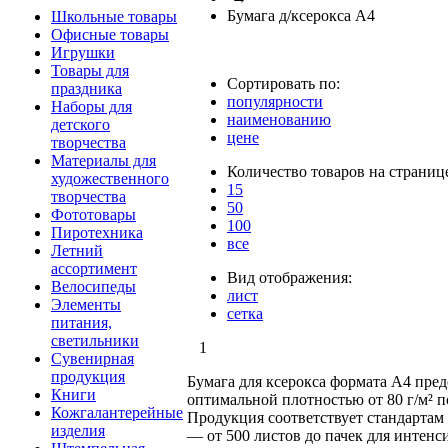
Бумага д/ксерокса А4
Школьные товары
Офисные товары
Игрушки
Товары для
Сортировать по:
праздника
популярности
Наборы для
наименованию
детского
цене
творчества
Материалы для
Количество товаров на страниц
художественного
15
творчества
50
Фототовары
100
Пиротехника
все
Летний
ассортимент
Вид отображения:
Велосипеды
лист
Элементы
сетка
питания,
светильники
1
Сувенирная
продукция
Бумага для ксерокса формата А4 пре
Книги
оптимальной плотностью от 80 г/м² по
Кожгалантерейные
Продукция соответствует стандартам
изделия
— от 500 листов до пачек для интен