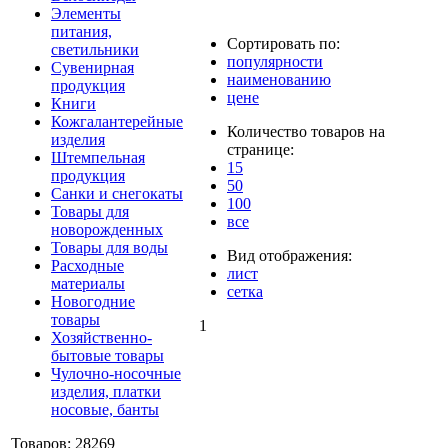
Элементы
питания,
Сортировать по:
светильники
популярности
Сувенирная
наименованию
продукция
цене
Книги
Кожгалантерейные
Количество товаров на
изделия
странице:
Штемпельная
15
продукция
50
Санки и снегокаты
100
Товары для
все
новорожденных
Товары для воды
Вид отображения:
Расходные
лист
материалы
сетка
Новогодние
товары
1
Хозяйственно-
бытовые товары
Чулочно-носочные
изделия, платки
носовые, банты
Товаров: 28269