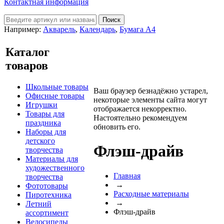
Контактная информация
Например:
Акварель
,
Календарь
,
Бумага А4
Каталог
товаров
Школьные товары
Ваш браузер безнадёжно устарел,
Офисные товары
некоторые элементы сайта могут
Игрушки
отображается некорректно.
Товары для
Настоятельно рекомендуем
праздника
обновить его.
Наборы для
детского
Флэш-драйв
творчества
Материалы для
художественного
Главная
творчества
→
Фототовары
Расходные материалы
Пиротехника
→
Летний
Флэш-драйв
ассортимент
Велосипеды