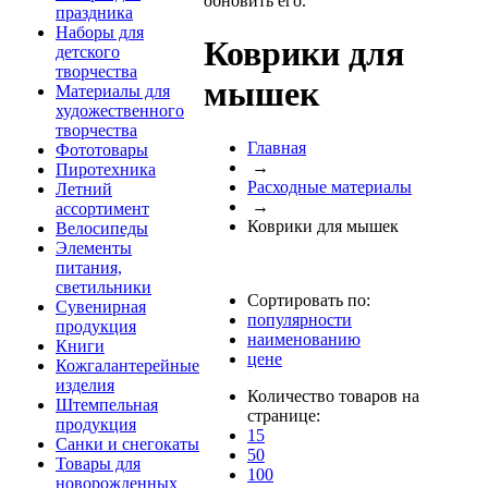
обновить его.
праздника
Наборы для
Коврики для
детского
творчества
мышек
Материалы для
художественного
творчества
Главная
Фототовары
→
Пиротехника
Расходные материалы
Летний
→
ассортимент
Коврики для мышек
Велосипеды
Элементы
питания,
светильники
Сортировать по:
Сувенирная
популярности
продукция
наименованию
Книги
цене
Кожгалантерейные
изделия
Количество товаров на
Штемпельная
странице:
продукция
15
Санки и снегокаты
50
Товары для
100
новорожденных