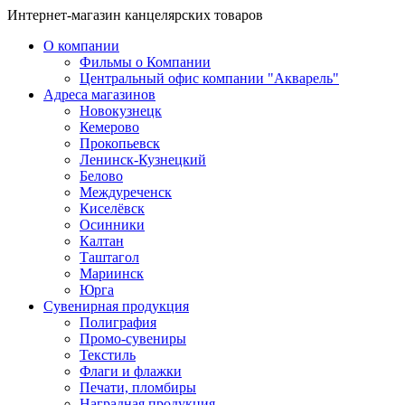
Интернет-магазин канцелярских товаров
О компании
Фильмы о Компании
Центральный офис компании "Акварель"
Адреса магазинов
Новокузнецк
Кемерово
Прокопьевск
Ленинск-Кузнецкий
Белово
Междуреченск
Киселёвск
Осинники
Калтан
Таштагол
Мариинск
Юрга
Сувенирная продукция
Полиграфия
Промо-сувениры
Текстиль
Флаги и флажки
Печати, пломбиры
Наградная продукция