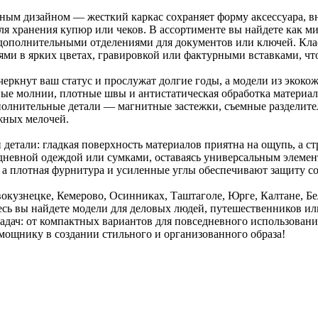
ным дизайном — жесткий каркас сохраняет форму аксессуара, 
ля хранения купюр или чеков. В ассортименте вы найдете как м
ополнительными отделениями для документов или ключей. Кла
ми в ярких цветах, гравировкой или фактурными вставками, что
еркнут ваш статус и прослужат долгие годы, а модели из экоко
ые молнии, плотные швы и антистатическая обработка материал
полнительные детали — магнитные застежки, съемные разделит
жных мелочей.
детали: гладкая поверхность материалов приятна на ощупь, а с
едневной одеждой или сумками, оставаясь универсальным элеме
 а плотная фурнитура и усиленные углы обеспечивают защиту с
окузнецке, Кемерово, Осинниках, Таштаголе, Юрге, Калтане, 
есь вы найдете модели для деловых людей, путешественников ил
 задач: от компактных вариантов для повседневного использова
ощнику в создании стильного и организованного образа!