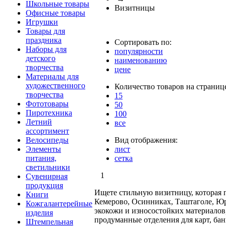
Школьные товары
Визитницы
Офисные товары
Игрушки
Товары для
праздника
Сортировать по:
Наборы для
популярности
детского
наименованию
творчества
цене
Материалы для
художественного
Количество товаров на страниц
творчества
15
Фототовары
50
Пиротехника
100
Летний
все
ассортимент
Велосипеды
Вид отображения:
Элементы
лист
питания,
сетка
светильники
1
Сувенирная
продукция
Ищете стильную визитницу, которая 
Книги
Кемерово, Осинниках, Таштаголе, Юр
Кожгалантерейные
экокожи и износостойких материалов
изделия
продуманные отделения для карт, бан
Штемпельная