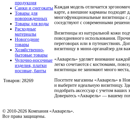
продукция
Каждая модель отличается эргономич
Санки и снегокаты
карте, а внешние карманы подходят д
Товары для
многофункциональные визитницы с д
новорожденных
соседствуют с современными решения
Товары для воды
Расходные
Визитницы из натуральной кожи подч
материалы
повседневного использования. Прочн
Новогодние
переговорах или в путешествиях. До
товары
визитницу в мини-органайзер для ва
Хозяйственно-
бытовые товары
«Акварель» уделяет внимание каждой 
Чулочно-носочные
легко сочетаются с костюмами, повс
изделия, платки
визитницы не занимают много места,
носовые, банты
Посетите магазины «Акварель» в Нов
Товаров: 28269
и выберите идеальную визитницу. Зд
подобрать аксессуар с учетом ваших
Доверьтесь «Акварель» — вашему пом
© 2010-2026 Компания «Акварель».
Все права защищены.