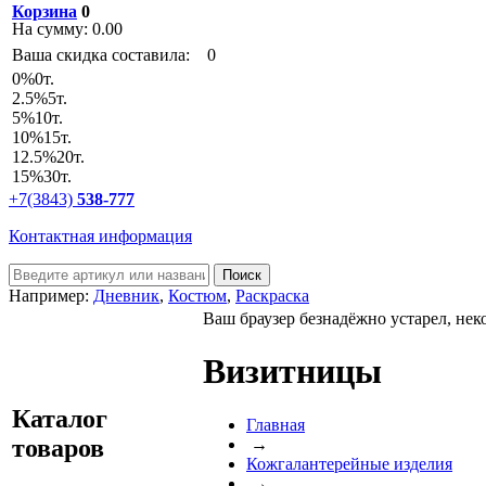
Корзина
0
На сумму:
0.00
Ваша скидка составила:
0
0
%
0т.
2.5
%
5т.
5
%
10т.
10
%
15т.
12.5
%
20т.
15
%
30т.
+7(3843)
538-777
Контактная информация
Например:
Дневник
,
Костюм
,
Раскраска
Ваш браузер безнадёжно устарел, нек
Визитницы
Каталог
Главная
товаров
→
Кожгалантерейные изделия
→