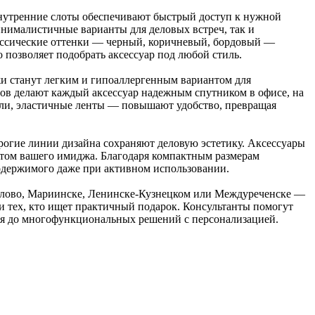
внутренние слоты обеспечивают быстрый доступ к нужной
инималистичные варианты для деловых встреч, так и
ссические оттенки — черный, коричневый, бордовый —
 позволяет подобрать аксессуар под любой стиль.
жи станут легким и гипоаллергенным вариантом для
ов делают каждый аксессуар надежным спутником в офисе, на
ели, эластичные ленты — повышают удобство, превращая
трогие линии дизайна сохраняют деловую эстетику. Аксессуары
нтом вашего имиджа. Благодаря компактным размерам
одержимого даже при активном использовании.
Белово, Мариинске, Ленинске-Кузнецком или Междуреченске —
и тех, кто ищет практичный подарок. Консультанты помогут
ния до многофункциональных решений с персонализацией.