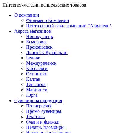
Интернет-магазин канцелярских товаров
О компании
Фильмы о Компании
Центральный офис компании "Акварель"
Адреса магазинов
Новокузнецк
Кемерово
Прокопьевск
Ленинск-Кузнецкий
Белово
Междуреченск
Киселёвск
Осинники
Калтан
Таштагол
Мариинск
Юрга
Сувенирная продукция
Полиграфия
Промо-сувениры
Текстиль
Флаги и флажки
Печати, пломбиры
Наградная продукция