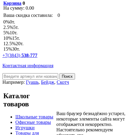
Корзина
0
На сумму:
0.00
Ваша скидка составила:
0
0
%
0т.
2.5
%
5т.
5
%
10т.
10
%
15т.
12.5
%
20т.
15
%
30т.
+7(3843)
538-777
Контактная информация
Например:
Гуашь
,
Бейдж
,
Скотч
Каталог
товаров
Ваш браузер безнадёжно устарел,
Школьные товары
некоторые элементы сайта могут
Офисные товары
отображается некорректно.
Игрушки
Настоятельно рекомендуем
Товары для