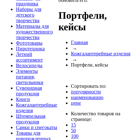
обновить его.
праздника
Наборы для
Портфели,
детского
творчества
кейсы
Материалы для
художественного
творчества
Главная
Фототовары
→
Пиротехника
Кожгалантерейные изделия
Летний
→
ассортимент
Портфели, кейсы
Велосипеды
Элементы
питания,
светильники
Сортировать по:
Сувенирная
популярности
продукция
наименованию
Книги
цене
Кожгалантерейные
изделия
Количество товаров на
Штемпельная
странице:
продукция
15
Санки и снегокаты
50
Товары для
100
новорожденных