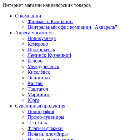
Интернет-магазин канцелярских товаров
О компании
Фильмы о Компании
Центральный офис компании "Акварель"
Адреса магазинов
Новокузнецк
Кемерово
Прокопьевск
Ленинск-Кузнецкий
Белово
Междуреченск
Киселёвск
Осинники
Калтан
Таштагол
Мариинск
Юрга
Сувенирная продукция
Полиграфия
Промо-сувениры
Текстиль
Флаги и флажки
Печати, пломбиры
Наградная продукция