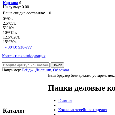
Корзина
0
На сумму:
0.00
Ваша скидка составила:
0
0
%
0т.
2.5
%
5т.
5
%
10т.
10
%
15т.
12.5
%
20т.
15
%
30т.
+7(3843)
538-777
Контактная информация
Например:
Бейдж
,
Дневник
,
Обложка
Ваш браузер безнадёжно устарел, нек
Папки деловые ко
Главная
→
Каталог
Кожгалантерейные изделия
→