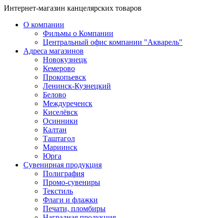
Интернет-магазин канцелярских товаров
О компании
Фильмы о Компании
Центральный офис компании "Акварель"
Адреса магазинов
Новокузнецк
Кемерово
Прокопьевск
Ленинск-Кузнецкий
Белово
Междуреченск
Киселёвск
Осинники
Калтан
Таштагол
Мариинск
Юрга
Сувенирная продукция
Полиграфия
Промо-сувениры
Текстиль
Флаги и флажки
Печати, пломбиры
Наградная продукция