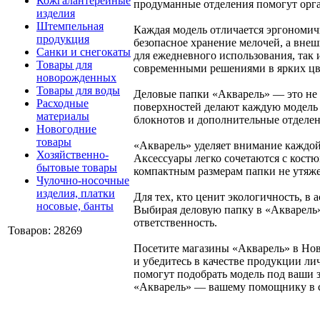
Кожгалантерейные
продуманные отделения помогут орга
изделия
Штемпельная
Каждая модель отличается эргономи
продукция
безопасное хранение мелочей, а вне
Санки и снегокаты
для ежедневного использования, так 
Товары для
современными решениями в ярких цве
новорожденных
Товары для воды
Деловые папки «Акварель» — это не 
Расходные
поверхностей делают каждую модель 
материалы
блокнотов и дополнительные отделе
Новогодние
товары
«Акварель» уделяет внимание каждой 
Хозяйственно-
Аксессуары легко сочетаются с кост
бытовые товары
компактным размерам папки не утяже
Чулочно-носочные
изделия, платки
Для тех, кто ценит экологичность, в
носовые, банты
Выбирая деловую папку в «Акварель»,
ответственность.
Товаров: 28269
Посетите магазины «Акварель» в Нов
и убедитесь в качестве продукции ли
помогут подобрать модель под ваши 
«Акварель» — вашему помощнику в с