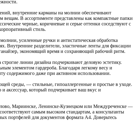
ежности.
дений, внутренние карманы на молнии обеспечивают
ым вещам. В ассортименте представлены как компактные папки
ссические черные, коричневые и серые оттенки соседствуют с
 корпоративный стиль.
 молнии, усиленные ручки и антистатическая обработка
ях. Внутренние разделители, эластичные ленты для фиксации
ганайзер, экономящий время и сохраняющий рабочий ритм.
а строгие линии дизайна подчеркивают деловую эстетику.
ьным элементом гардероба. Благодаря легкому весу и
иту содержимого даже при активном использовании.
ающей среды, — стильные, гипоаллергенные и простые в уходе.
 и аксессуар, который подчеркивает ваш вкус и
Белово, Мариинске, Ленинске-Кузнецком или Междуреченске —
 соответствуют самым высоким стандартам, а консультанты
ьных портфелей для документов формата А4. Доверьтесь