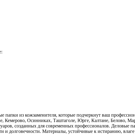
е:
е папки из кожзаменителя, которые подчеркнут ваш профессион
е, Кемерово, Осинниках, Таштаголе, Юрге, Калтане, Белово, М
уаров, созданных для современных профессионалов. Деловые па
ти и долговечности. Материалы, устойчивые к истиранию, влаге