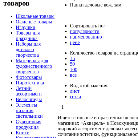
товаров
Папки деловые кож. зам.
Школьные товары
Офисные товары
Сортировать по:
Игрушки
популярности
Товары для
наименованию
праздника
цене
Наборы для
детского
Количество товаров на страниц
творчества
15
Материалы для
50
художественного
100
творчества
все
Фототовары
Пиротехника
Вид отображения:
Летний
лист
ассортимент
сетка
Велосипеды
Элементы
1
питания,
светильники
Ищете стильные и практичные деловы
Сувенирная
магазинах «Акварель» в Новокузнецк
продукция
широкий ассортимент деловых аксесс
Книги
сочетание эстетики, функциональнос