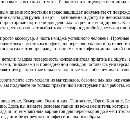
низовать контракты, отчеты, блокноты и канцелярские принадл
чным дизайном: жесткий каркас защищает документы от повреж
шние слоты для ручек и карт — мгновенный доступ к необходим
и просторные портфели для деловых встреч и командировок. Кла
тах, что позволяет выбрать аксессуар под любой дресс-код или
просто аксессуар, а часть имиджа успешного человека. Прочные
надежным спутником в офисе, на переговорах или в путешестви
ния для гаджетов превращают папку в многофункциональный ор
детали: гладкая поверхность кожзаменителя приятна на ощупь, 
юмами, пиджаками и повседневной одеждой, оставаясь универсал
ляют руку, а плотные швы и усиленные углы обеспечивают защ
 ассортименте есть модели из материалов, безопасных для окруж
 вы получаете не только практичный инструмент для работы, но
окузнецке, Кемерово, Осинниках, Таштаголе, Юрге, Калтане, 
чно. Здесь вы найдете деловые папки из кожзаменителя, которые
задачи: от компактных вариантов для переговоров до вместител
оздании безупречного профессионального образа!