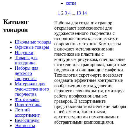
сетка
1
2
3
4
...
13
14
Каталог
Наборы для создания гравюр
открывают возможности для
товаров
художественного творчества с
использованием классических и
Школьные товары
современных техник. Комплекты
Офисные товары
включают металлические или
Игрушки
пластиковые пластины с
Товары для
контурным рисунком, специальные
праздника
штихели для гравировки, защитные
Наборы для
подложки и очищающие салфетки.
детского
Технология скретч-арта позволяет
творчества
создавать эффектные контрастные
Материалы для
изображения путем удаления
художественного
верхнего слоя покрытия, имитируя
творчества
работу профессиональных
Фототовары
граверов. В ассортименте
Пиротехника
представлены тематические наборы
Летний
с пейзажами, животными,
ассортимент
архитектурными памятниками и
Велосипеды
абстрактными композициями.
Элементы