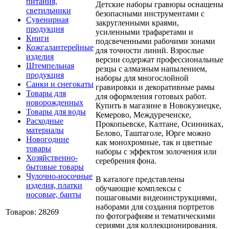
питания,
Детские наборы гравюры оснащены
светильники
безопасными инструментами с
Сувенирная
закругленными краями,
продукция
усиленными трафаретами и
Книги
подсвеченными рабочими зонами
Кожгалантерейные
для точности линий. Взрослые
изделия
версии содержат профессиональные
Штемпельная
резцы с алмазным напылением,
продукция
наборы для многослойной
Санки и снегокаты
гравировки и декоративные рамы
Товары для
для оформления готовых работ.
новорожденных
Купить в магазине в Новокузнецке,
Товары для воды
Кемерово, Междуреченске,
Расходные
Прокопьевске, Калтане, Осинниках,
материалы
Белово, Таштаголе, Юрге можно
Новогодние
как монохромные, так и цветные
товары
наборы с эффектом золочения или
Хозяйственно-
серебрения фона.
бытовые товары
Чулочно-носочные
В каталоге представлены
изделия, платки
обучающие комплексы с
носовые, банты
пошаговыми видеоинструкциями,
наборами для создания портретов
Товаров: 28269
по фотографиям и тематическими
сериями для коллекционирования.