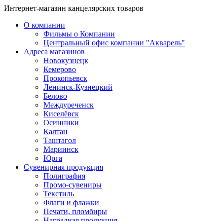
Интернет-магазин канцелярских товаров
О компании
Фильмы о Компании
Центральный офис компании "Акварель"
Адреса магазинов
Новокузнецк
Кемерово
Прокопьевск
Ленинск-Кузнецкий
Белово
Междуреченск
Киселёвск
Осинники
Калтан
Таштагол
Мариинск
Юрга
Сувенирная продукция
Полиграфия
Промо-сувениры
Текстиль
Флаги и флажки
Печати, пломбиры
Наградная продукция