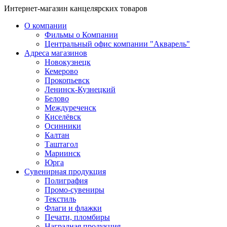
Интернет-магазин канцелярских товаров
О компании
Фильмы о Компании
Центральный офис компании "Акварель"
Адреса магазинов
Новокузнецк
Кемерово
Прокопьевск
Ленинск-Кузнецкий
Белово
Междуреченск
Киселёвск
Осинники
Калтан
Таштагол
Мариинск
Юрга
Сувенирная продукция
Полиграфия
Промо-сувениры
Текстиль
Флаги и флажки
Печати, пломбиры
Наградная продукция