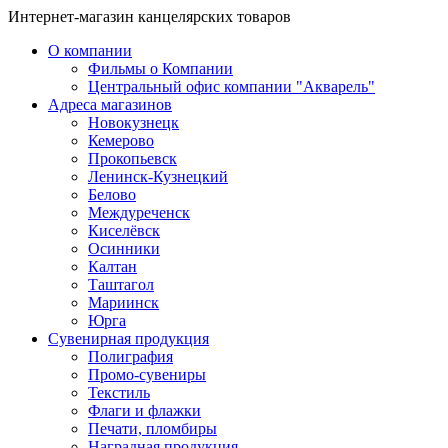
Интернет-магазин канцелярских товаров
О компании
Фильмы о Компании
Центральный офис компании "Акварель"
Адреса магазинов
Новокузнецк
Кемерово
Прокопьевск
Ленинск-Кузнецкий
Белово
Междуреченск
Киселёвск
Осинники
Калтан
Таштагол
Мариинск
Юрга
Сувенирная продукция
Полиграфия
Промо-сувениры
Текстиль
Флаги и флажки
Печати, пломбиры
Наградная продукция