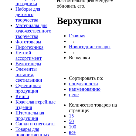
Настоятельно рекомендуем
праздника
обновить его.
Наборы для
детского
Верхушки
творчества
Материалы для
художественного
Главная
творчества
→
Фототовары
Новогодние товары
Пиротехника
→
Летний
Верхушки
ассортимент
Велосипеды
Элементы
питания,
Сортировать по:
светильники
популярности
Сувенирная
наименованию
продукция
цене
Книги
Кожгалантерейные
Количество товаров на
изделия
странице:
Штемпельная
15
продукция
50
Санки и снегокаты
100
Товары для
все
новорожденных