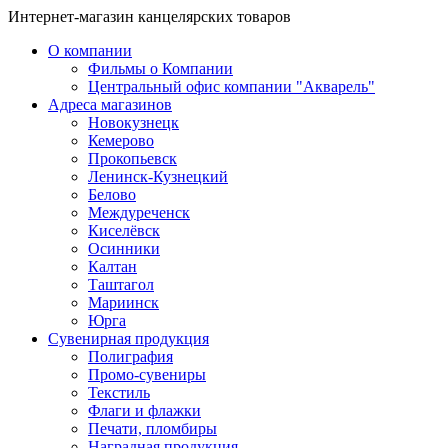
Интернет-магазин канцелярских товаров
О компании
Фильмы о Компании
Центральный офис компании "Акварель"
Адреса магазинов
Новокузнецк
Кемерово
Прокопьевск
Ленинск-Кузнецкий
Белово
Междуреченск
Киселёвск
Осинники
Калтан
Таштагол
Мариинск
Юрга
Сувенирная продукция
Полиграфия
Промо-сувениры
Текстиль
Флаги и флажки
Печати, пломбиры
Наградная продукция