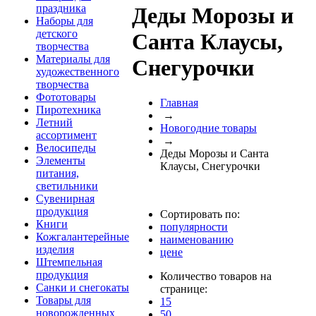
праздника
Деды Морозы и
Наборы для
детского
Санта Клаусы,
творчества
Материалы для
Снегурочки
художественного
творчества
Фототовары
Главная
Пиротехника
→
Летний
Новогодние товары
ассортимент
→
Велосипеды
Деды Морозы и Санта
Элементы
Клаусы, Снегурочки
питания,
светильники
Сувенирная
продукция
Сортировать по:
Книги
популярности
Кожгалантерейные
наименованию
изделия
цене
Штемпельная
продукция
Количество товаров на
Санки и снегокаты
странице:
Товары для
15
новорожденных
50