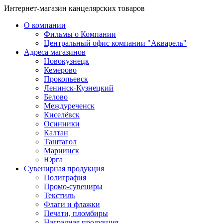
Интернет-магазин канцелярских товаров
О компании
Фильмы о Компании
Центральный офис компании "Акварель"
Адреса магазинов
Новокузнецк
Кемерово
Прокопьевск
Ленинск-Кузнецкий
Белово
Междуреченск
Киселёвск
Осинники
Калтан
Таштагол
Мариинск
Юрга
Сувенирная продукция
Полиграфия
Промо-сувениры
Текстиль
Флаги и флажки
Печати, пломбиры
Наградная продукция