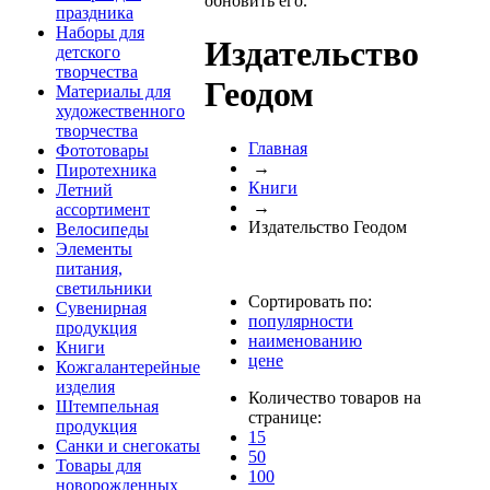
обновить его.
праздника
Наборы для
Издательство
детского
творчества
Геодом
Материалы для
художественного
творчества
Главная
Фототовары
→
Пиротехника
Книги
Летний
→
ассортимент
Издательство Геодом
Велосипеды
Элементы
питания,
светильники
Сортировать по:
Сувенирная
популярности
продукция
наименованию
Книги
цене
Кожгалантерейные
изделия
Количество товаров на
Штемпельная
странице:
продукция
15
Санки и снегокаты
50
Товары для
100
новорожденных