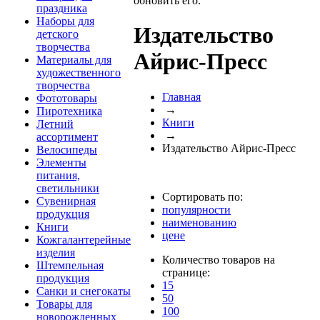
обновить его.
праздника
Наборы для
Издательство
детского
творчества
Айрис-Пресс
Материалы для
художественного
творчества
Главная
Фототовары
→
Пиротехника
Книги
Летний
→
ассортимент
Издательство Айрис-Пресс
Велосипеды
Элементы
питания,
светильники
Сортировать по:
Сувенирная
популярности
продукция
наименованию
Книги
цене
Кожгалантерейные
изделия
Количество товаров на
Штемпельная
странице:
продукция
15
Санки и снегокаты
50
Товары для
100
новорожденных