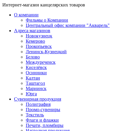
Интернет-магазин канцелярских товаров
О компании
Фильмы о Компании
Центральный офис компании "Акварель"
Адреса магазинов
Новокузнецк
Кемерово
Прокопьевск
Ленинск-Кузнецкий
Белово
Междуреченск
Киселёвск
Осинники
Калтан
Таштагол
Мариинск
Юрга
Сувенирная продукция
Полиграфия
Промо-сувениры
Текстиль
Флаги и флажки
Печати, пломбиры
Наградная продукция