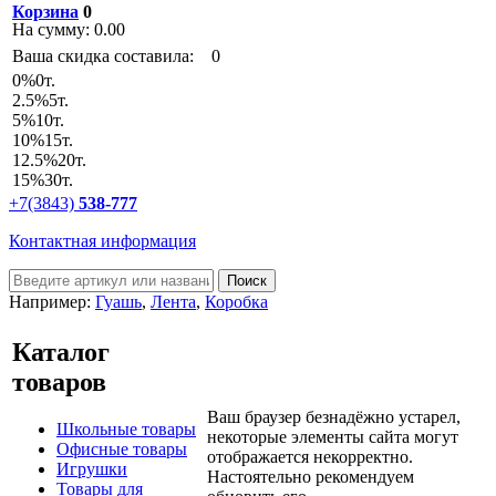
Корзина
0
На сумму:
0.00
Ваша скидка составила:
0
0
%
0т.
2.5
%
5т.
5
%
10т.
10
%
15т.
12.5
%
20т.
15
%
30т.
+7(3843)
538-777
Контактная информация
Например:
Гуашь
,
Лента
,
Коробка
Каталог
товаров
Ваш браузер безнадёжно устарел,
Школьные товары
некоторые элементы сайта могут
Офисные товары
отображается некорректно.
Игрушки
Настоятельно рекомендуем
Товары для