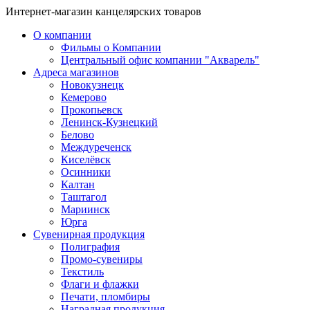
Интернет-магазин канцелярских товаров
О компании
Фильмы о Компании
Центральный офис компании "Акварель"
Адреса магазинов
Новокузнецк
Кемерово
Прокопьевск
Ленинск-Кузнецкий
Белово
Междуреченск
Киселёвск
Осинники
Калтан
Таштагол
Мариинск
Юрга
Сувенирная продукция
Полиграфия
Промо-сувениры
Текстиль
Флаги и флажки
Печати, пломбиры
Наградная продукция