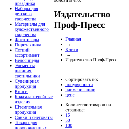
обновить его.
праздника
Наборы для
Издательство
детского
творчества
Проф-Пресс
Материалы для
художественного
творчества
Главная
Фототовары
→
Пиротехника
Книги
Летний
→
ассортимент
Издательство Проф-Пресс
Велосипеды
Элементы
питания,
светильники
Сортировать по:
Сувенирная
популярности
продукция
наименованию
Книги
цене
Кожгалантерейные
изделия
Количество товаров на
Штемпельная
странице:
продукция
15
Санки и снегокаты
50
Товары для
100
новорожденных