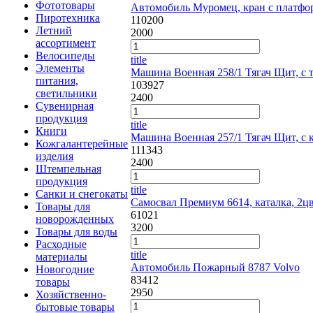
Фототовары
Автомобиль Муромец, кран с платфо
Пиротехника
110200
Летний
2000
ассортимент
Велосипеды
title
Элементы
Машина Военная 258/1 Тягач Щит, с 
питания,
103927
светильники
2400
Сувенирная
продукция
title
Книги
Машина Военная 257/1 Тягач Щит, с 
Кожгалантерейные
111343
изделия
2400
Штемпельная
продукция
title
Санки и снегокаты
Самосвал Премиум 6614, каталка, 2ц
Товары для
61021
новорожденных
3200
Товары для воды
Расходные
title
материалы
Автомобиль Пожарный 8787 Volvo
Новогодние
83412
товары
2950
Хозяйственно-
бытовые товары