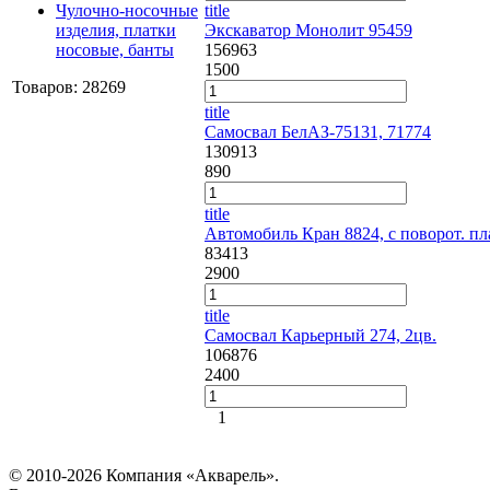
Чулочно-носочные
title
изделия, платки
Экскаватор Монолит 95459
носовые, банты
156963
1500
Товаров: 28269
title
Самосвал БелАЗ-75131, 71774
130913
890
title
Автомобиль Кран 8824, с поворот. пл
83413
2900
title
Самосвал Карьерный 274, 2цв.
106876
2400
1
© 2010-2026 Компания «Акварель».