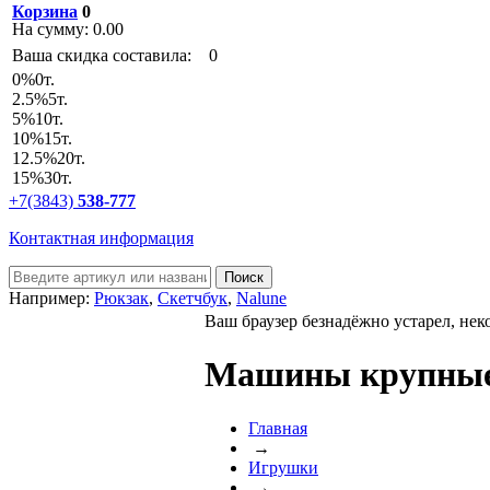
Корзина
0
На сумму:
0.00
Ваша скидка составила:
0
0
%
0т.
2.5
%
5т.
5
%
10т.
10
%
15т.
12.5
%
20т.
15
%
30т.
+7(3843)
538-777
Контактная информация
Например:
Рюкзак
,
Скетчбук
,
Nalune
Ваш браузер безнадёжно устарел, нек
Машины крупны
Главная
→
Игрушки
→