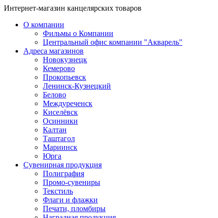
Интернет-магазин канцелярских товаров
О компании
Фильмы о Компании
Центральный офис компании "Акварель"
Адреса магазинов
Новокузнецк
Кемерово
Прокопьевск
Ленинск-Кузнецкий
Белово
Междуреченск
Киселёвск
Осинники
Калтан
Таштагол
Мариинск
Юрга
Сувенирная продукция
Полиграфия
Промо-сувениры
Текстиль
Флаги и флажки
Печати, пломбиры
Наградная продукция