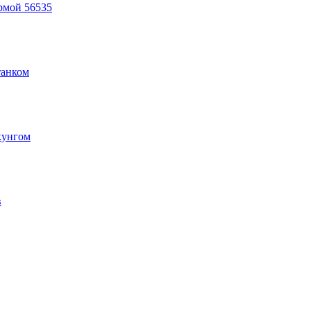
рмой 56535
танком
кунгом
в