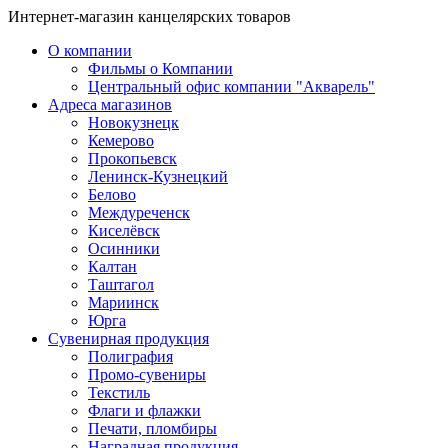
Интернет-магазин канцелярских товаров
О компании
Фильмы о Компании
Центральный офис компании "Акварель"
Адреса магазинов
Новокузнецк
Кемерово
Прокопьевск
Ленинск-Кузнецкий
Белово
Междуреченск
Киселёвск
Осинники
Калтан
Таштагол
Мариинск
Юрга
Сувенирная продукция
Полиграфия
Промо-сувениры
Текстиль
Флаги и флажки
Печати, пломбиры
Наградная продукция