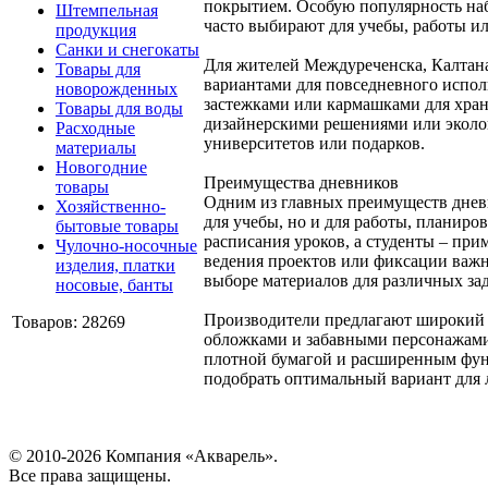
покрытием. Особую популярность наб
Штемпельная
часто выбирают для учебы, работы ил
продукция
Санки и снегокаты
Для жителей Междуреченска, Калтана
Товары для
вариантами для повседневного испо
новорожденных
застежками или кармашками для хран
Товары для воды
дизайнерскими решениями или эколог
Расходные
университетов или подарков.
материалы
Новогодние
Преимущества дневников
товары
Одним из главных преимуществ дневн
Хозяйственно-
для учебы, но и для работы, планир
бытовые товары
расписания уроков, а студенты – при
Чулочно-носочные
ведения проектов или фиксации важн
изделия, платки
выборе материалов для различных зад
носовые, банты
Производители предлагают широкий а
Товаров: 28269
обложками и забавными персонажами,
плотной бумагой и расширенным фун
подобрать оптимальный вариант для 
© 2010-2026 Компания «Акварель».
Все права защищены.