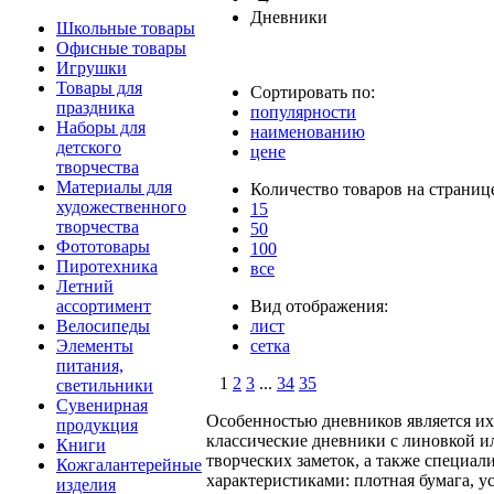
Дневники
Школьные товары
Офисные товары
Игрушки
Товары для
Сортировать по:
праздника
популярности
Наборы для
наименованию
детского
цене
творчества
Материалы для
Количество товаров на страниц
художественного
15
творчества
50
Фототовары
100
Пиротехника
все
Летний
ассортимент
Вид отображения:
Велосипеды
лист
Элементы
сетка
питания,
1
2
3
...
34
35
светильники
Сувенирная
Особенностью дневников является их
продукция
классические дневники с линовкой и
Книги
творческих заметок, а также специ
Кожгалантерейные
характеристиками: плотная бумага, 
изделия