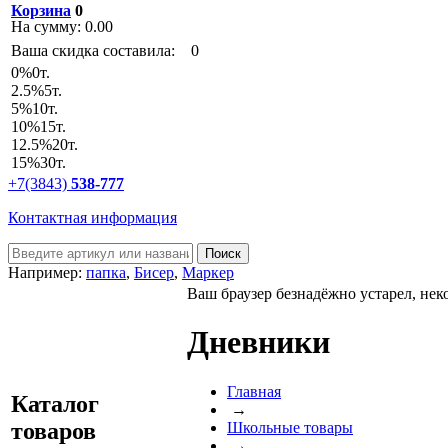
Корзина
0
На сумму:
0.00
Ваша скидка составила:
0
0
%
0т.
2.5
%
5т.
5
%
10т.
10
%
15т.
12.5
%
20т.
15
%
30т.
+7(3843)
538-777
Контактная информация
Например:
папка
,
Бисер
,
Маркер
Ваш браузер безнадёжно устарел, нек
Дневники
Главная
Каталог
→
товаров
Школьные товары
→