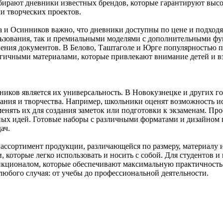
ирают дневники известных брендов, которые гарантируют высок
и творческих проектов.
 и Осинников важно, что дневники доступны по цене и подходя
льзования, так и премиальными моделями с дополнительными ф
ения документов. В Белово, Таштаголе и Юрге популярностью 
ичными материалами, которые привлекают внимание детей и вз
иков является их универсальность. В Новокузнецке и других го
ования и творчества. Например, школьники оценят возможность 
менять их для создания заметок или подготовки к экзаменам. П
ых идей. Готовые наборы с различными форматами и дизайном 
ач.
ссортимент продукции, различающейся по размеру, материалу и
 которые легко использовать и носить с собой. Для студентов 
кционалом, которые обеспечивают максимальную практичность
любого случая: от учебы до профессиональной деятельности.