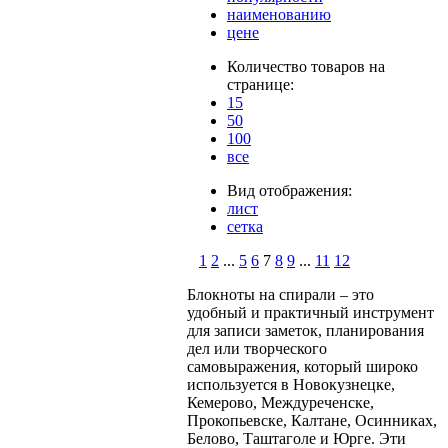
наименованию
цене
Количество товаров на
странице:
15
50
100
все
Вид отображения:
лист
сетка
1
2
...
5
6
7
8
9
...
11
12
Блокноты на спирали – это
удобный и практичный инструмент
для записи заметок, планирования
дел или творческого
самовыражения, который широко
используется в Новокузнецке,
Кемерово, Междуреченске,
Прокопьевске, Калтане, Осинниках,
Белово, Таштаголе и Юрге. Эти