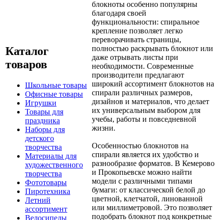
блокноты особенно популярны
благодаря своей
функциональности: спиральное
крепление позволяет легко
переворачивать страницы,
полностью раскрывать блокнот или
Каталог
даже отрывать листы при
товаров
необходимости. Современные
производители предлагают
широкий ассортимент блокнотов на
Школьные товары
спирали различных размеров,
Офисные товары
дизайнов и материалов, что делает
Игрушки
их универсальным выбором для
Товары для
учебы, работы и повседневной
праздника
жизни.
Наборы для
детского
Особенностью блокнотов на
творчества
спирали является их удобство и
Материалы для
разнообразие форматов. В Кемерово
художественного
и Прокопьевске можно найти
творчества
модели с различными типами
Фототовары
бумаги: от классической белой до
Пиротехника
цветной, клетчатой, линованной
Летний
или миллиметровой. Это позволяет
ассортимент
подобрать блокнот под конкретные
Велосипеды