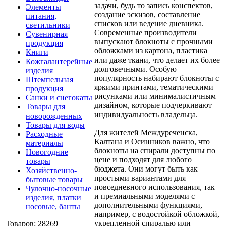
задачи, будь то запись конспектов,
Элементы
создание эскизов, составление
питания,
списков или ведение дневника.
светильники
Современные производители
Сувенирная
выпускают блокноты с прочными
продукция
обложками из картона, пластика
Книги
или даже ткани, что делает их более
Кожгалантерейные
долговечными. Особую
изделия
популярность набирают блокноты с
Штемпельная
яркими принтами, тематическими
продукция
рисунками или минималистичным
Санки и снегокаты
дизайном, которые подчеркивают
Товары для
индивидуальность владельца.
новорожденных
Товары для воды
Для жителей Междуреченска,
Расходные
Калтана и Осинников важно, что
материалы
блокноты на спирали доступны по
Новогодние
цене и подходят для любого
товары
бюджета. Они могут быть как
Хозяйственно-
простыми вариантами для
бытовые товары
повседневного использования, так
Чулочно-носочные
и премиальными моделями с
изделия, платки
дополнительными функциями,
носовые, банты
например, с водостойкой обложкой,
укрепленной спиралью или
Товаров: 28269