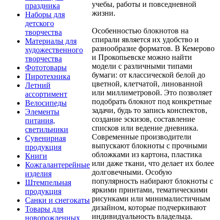
учебы, работы и повседневной
праздника
жизни.
Наборы для
детского
Особенностью блокнотов на
творчества
спирали является их удобство и
Материалы для
разнообразие форматов. В Кемерово
художественного
и Прокопьевске можно найти
творчества
модели с различными типами
Фототовары
бумаги: от классической белой до
Пиротехника
цветной, клетчатой, линованной
Летний
или миллиметровой. Это позволяет
ассортимент
подобрать блокнот под конкретные
Велосипеды
задачи, будь то запись конспектов,
Элементы
создание эскизов, составление
питания,
списков или ведение дневника.
светильники
Современные производители
Сувенирная
выпускают блокноты с прочными
продукция
обложками из картона, пластика
Книги
или даже ткани, что делает их более
Кожгалантерейные
долговечными. Особую
изделия
популярность набирают блокноты с
Штемпельная
яркими принтами, тематическими
продукция
рисунками или минималистичным
Санки и снегокаты
дизайном, которые подчеркивают
Товары для
индивидуальность владельца.
новорожденных