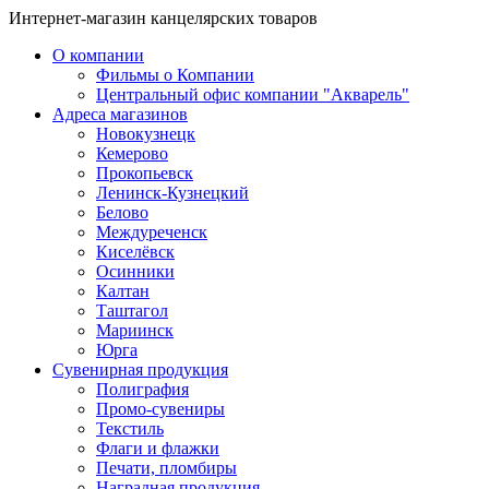
Интернет-магазин канцелярских товаров
О компании
Фильмы о Компании
Центральный офис компании "Акварель"
Адреса магазинов
Новокузнецк
Кемерово
Прокопьевск
Ленинск-Кузнецкий
Белово
Междуреченск
Киселёвск
Осинники
Калтан
Таштагол
Мариинск
Юрга
Сувенирная продукция
Полиграфия
Промо-сувениры
Текстиль
Флаги и флажки
Печати, пломбиры
Наградная продукция