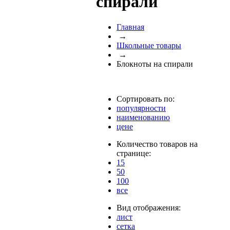
спирали
Главная
→
Школьные товары
→
Блокноты на спирали
Сортировать по:
популярности
наименованию
цене
Количество товаров на
странице:
15
50
100
все
Вид отображения:
лист
сетка