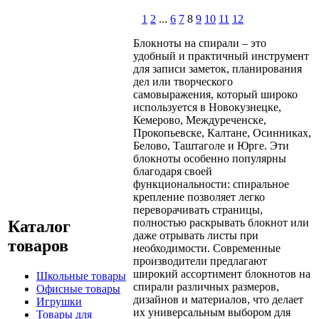
1
2
...
6
7
8
9
10
11
12
Блокноты на спирали – это
удобный и практичный инструмент
для записи заметок, планирования
дел или творческого
самовыражения, который широко
используется в Новокузнецке,
Кемерово, Междуреченске,
Прокопьевске, Калтане, Осинниках,
Белово, Таштаголе и Юрге. Эти
блокноты особенно популярны
благодаря своей
функциональности: спиральное
крепление позволяет легко
переворачивать страницы,
полностью раскрывать блокнот или
Каталог
даже отрывать листы при
товаров
необходимости. Современные
производители предлагают
широкий ассортимент блокнотов на
Школьные товары
спирали различных размеров,
Офисные товары
дизайнов и материалов, что делает
Игрушки
их универсальным выбором для
Товары для