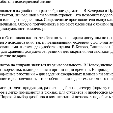
работы и повседневной жизни.
является их удобство и разнообразие форматов. В Кемерово и П
летчатой, линованной или миллиметровой. Это позволяет подобра
ков или ведение дневника. Современные производители выпуска
олговечными. Особую популярность набирают блокноты с яркими
ивидуальность владельца.
 и Осинников важно, что блокноты на спирали доступны по цен
ого использования, так и премиальными моделями с дополните
ованными листами для удобства отрыва. В Белово, Таштаголе 
 для хранения документов, резинки для закрытия или закладки 
честве подарка.
отов на спирали является их универсальность. В Новокузнецке 
для творчества, планирования и организации времени. Например
 офисные работники – для ведения ежедневных планов или запи
ие и долговечность, что особенно важно для тех, кто много пи
ссортимент продукции, различающейся по размеру, формату и 
торые легко помещаются в рюкзак. Для студентов и профессиона
. Широкий выбор дизайнов и комплектаций позволяет подобрать 