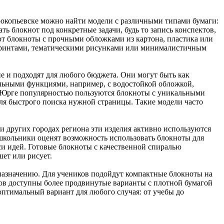
рокопьевске можно найти модели с различными типами бумаги:
ть блокнот под конкретные задачи, будь то запись конспектов,
ют блокноты с прочными обложками из картона, пластика или
 принтами, тематическими рисунками или минималистичным
е и подходят для любого бюджета. Они могут быть как
льными функциями, например, с водостойкой обложкой,
и Юрге популярностью пользуются блокноты с уникальными
для быстрого поиска нужной страницы. Такие модели часто
и других городах региона эти изделия активно используются
, школьники оценят возможность использовать блокноты для
си идей. Готовые блокноты с качественной спиралью
шет или рисует.
назначению. Для учеников подойдут компактные блокноты на
лов доступны более продвинутые варианты с плотной бумагой
оптимальный вариант для любого случая: от учебы до