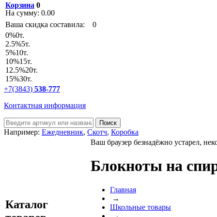
Корзина
0
На сумму:
0.00
Ваша скидка составила:
0
0
%
0т.
2.5
%
5т.
5
%
10т.
10
%
15т.
12.5
%
20т.
15
%
30т.
+7(3843)
538-777
Контактная информация
Например:
Ежедневник
,
Скотч
,
Коробка
Ваш браузер безнадёжно устарел, нек
Блокноты на спи
Главная
→
Каталог
Школьные товары
→