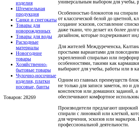
универсальным выбором для учебы, 
изделия
Штемпельная
Особенностью блокнотов на спирали 
продукция
от классической белой до цветной, к
Санки и снегокаты
создание эскизов, составление спис
Товары для
даже ткани, что делает их более д
новорожденных
дизайном, которые подчеркивают инд
Товары для воды
Расходные
Для жителей Междуреченска, Калтана
материалы
простыми вариантами для повседневн
Новогодние
укрепленной спиралью или перфорир
товары
особенностями, такими как кармашки
Хозяйственно-
выбирают для учебы, работы или в ка
бытовые товары
Чулочно-носочные
Одним из главных преимуществ блокн
изделия, платки
не только для записи заметок, но и 
носовые, банты
конспектов или домашних заданий, а
обеспечивают комфортное использован
Товаров: 28269
Производители предлагают широкий а
спирали с линовкой или клеткой, ко
для черчения, эскизов или маркеров
профессиональной деятельности.