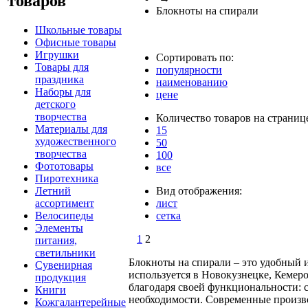
товаров
Блокноты на спирали
Школьные товары
Офисные товары
Игрушки
Сортировать по:
Товары для
популярности
праздника
наименованию
Наборы для
цене
детского
творчества
Количество товаров на страниц
Материалы для
15
художественного
50
творчества
100
Фототовары
все
Пиротехника
Летний
Вид отображения:
ассортимент
лист
Велосипеды
сетка
Элементы
1
2
питания,
светильники
Блокноты на спирали – это удобный 
Сувенирная
используется в Новокузнецке, Кемер
продукция
благодаря своей функциональности: 
Книги
необходимости. Современные произво
Кожгалантерейные