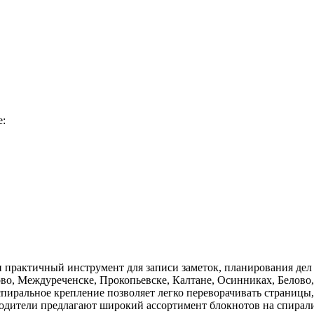
е:
и практичный инструмент для записи заметок, планирования де
ово, Междуреченске, Прокопьевске, Калтане, Осинниках, Белов
спиральное крепление позволяет легко переворачивать страницы
дители предлагают широкий ассортимент блокнотов на спирали 