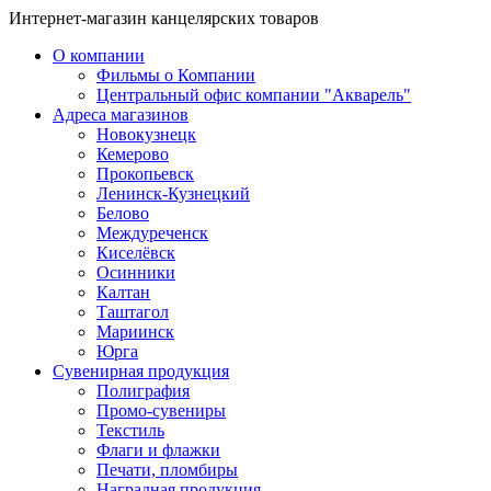
Интернет-магазин канцелярских товаров
О компании
Фильмы о Компании
Центральный офис компании "Акварель"
Адреса магазинов
Новокузнецк
Кемерово
Прокопьевск
Ленинск-Кузнецкий
Белово
Междуреченск
Киселёвск
Осинники
Калтан
Таштагол
Мариинск
Юрга
Сувенирная продукция
Полиграфия
Промо-сувениры
Текстиль
Флаги и флажки
Печати, пломбиры
Наградная продукция