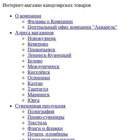
Интернет-магазин канцелярских товаров
О компании
Фильмы о Компании
Центральный офис компании "Акварель"
Адреса магазинов
Новокузнецк
Кемерово
Прокопьевск
Ленинск-Кузнецкий
Белово
Междуреченск
Киселёвск
Осинники
Калтан
Таштагол
Мариинск
Юрга
Сувенирная продукция
Полиграфия
Промо-сувениры
Текстиль
Флаги и флажки
Печати, пломбиры
Наградная продукция