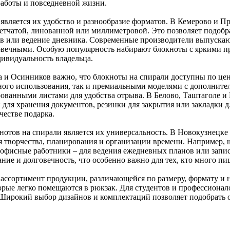
работы и повседневной жизни.
является их удобство и разнообразие форматов. В Кемерово и П
летчатой, линованной или миллиметровой. Это позволяет подобра
ков или ведение дневника. Современные производители выпуска
олговечными. Особую популярность набирают блокноты с яркими
ивидуальность владельца.
 и Осинников важно, что блокноты на спирали доступны по цен
ого использования, так и премиальными моделями с дополните
ованными листами для удобства отрыва. В Белово, Таштаголе 
 для хранения документов, резинки для закрытия или закладки 
честве подарка.
отов на спирали является их универсальность. В Новокузнецке 
для творчества, планирования и организации времени. Например
 офисные работники – для ведения ежедневных планов или запи
ие и долговечность, что особенно важно для тех, кто много пи
ссортимент продукции, различающейся по размеру, формату и 
торые легко помещаются в рюкзак. Для студентов и профессиона
. Широкий выбор дизайнов и комплектаций позволяет подобрать 