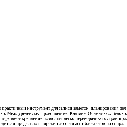
е:
и практичный инструмент для записи заметок, планирования де
ово, Междуреченске, Прокопьевске, Калтане, Осинниках, Белов
спиральное крепление позволяет легко переворачивать страницы
дители предлагают широкий ассортимент блокнотов на спирали 