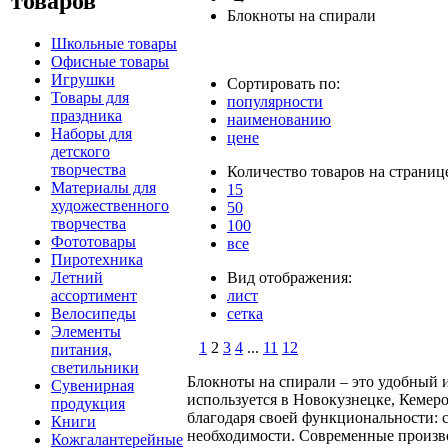
товаров
Блокноты на спирали
Школьные товары
Офисные товары
Игрушки
Сортировать по:
Товары для
популярности
праздника
наименованию
Наборы для
цене
детского
творчества
Количество товаров на страниц
Материалы для
15
художественного
50
творчества
100
Фототовары
все
Пиротехника
Летний
Вид отображения:
ассортимент
лист
Велосипеды
сетка
Элементы
1
2
3
4
...
11
12
питания,
светильники
Блокноты на спирали – это удобный 
Сувенирная
используется в Новокузнецке, Кемер
продукция
благодаря своей функциональности: 
Книги
необходимости. Современные произво
Кожгалантерейные