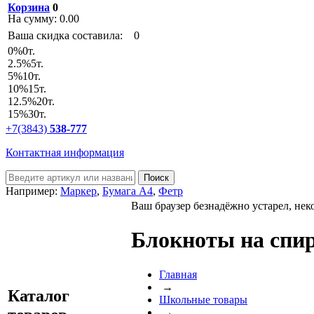
Корзина
0
На сумму:
0.00
Ваша скидка составила:
0
0
%
0т.
2.5
%
5т.
5
%
10т.
10
%
15т.
12.5
%
20т.
15
%
30т.
+7(3843)
538-777
Контактная информация
Например:
Маркер
,
Бумага А4
,
Фетр
Ваш браузер безнадёжно устарел, нек
Блокноты на спи
Главная
→
Каталог
Школьные товары
→