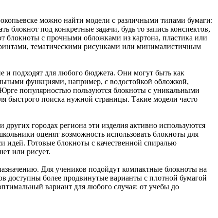
рокопьевске можно найти модели с различными типами бумаги:
ть блокнот под конкретные задачи, будь то запись конспектов,
ют блокноты с прочными обложками из картона, пластика или
 принтами, тематическими рисунками или минималистичным
е и подходят для любого бюджета. Они могут быть как
льными функциями, например, с водостойкой обложкой,
и Юрге популярностью пользуются блокноты с уникальными
для быстрого поиска нужной страницы. Такие модели часто
и других городах региона эти изделия активно используются
, школьники оценят возможность использовать блокноты для
си идей. Готовые блокноты с качественной спиралью
шет или рисует.
назначению. Для учеников подойдут компактные блокноты на
лов доступны более продвинутые варианты с плотной бумагой
оптимальный вариант для любого случая: от учебы до