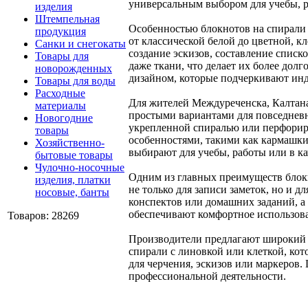
универсальным выбором для учебы, 
изделия
Штемпельная
Особенностью блокнотов на спирали 
продукция
от классической белой до цветной, к
Санки и снегокаты
создание эскизов, составление спис
Товары для
даже ткани, что делает их более д
новорожденных
дизайном, которые подчеркивают инд
Товары для воды
Расходные
Для жителей Междуреченска, Калтана
материалы
простыми вариантами для повседневн
Новогодние
укрепленной спиралью или перфорир
товары
особенностями, такими как кармашки
Хозяйственно-
выбирают для учебы, работы или в ка
бытовые товары
Чулочно-носочные
Одним из главных преимуществ блокн
изделия, платки
не только для записи заметок, но и 
носовые, банты
конспектов или домашних заданий, а
обеспечивают комфортное использован
Товаров: 28269
Производители предлагают широкий а
спирали с линовкой или клеткой, ко
для черчения, эскизов или маркеров
профессиональной деятельности.