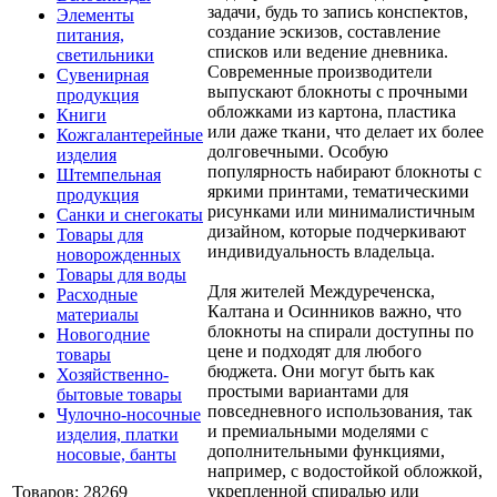
задачи, будь то запись конспектов,
Элементы
создание эскизов, составление
питания,
списков или ведение дневника.
светильники
Современные производители
Сувенирная
выпускают блокноты с прочными
продукция
обложками из картона, пластика
Книги
или даже ткани, что делает их более
Кожгалантерейные
долговечными. Особую
изделия
популярность набирают блокноты с
Штемпельная
яркими принтами, тематическими
продукция
рисунками или минималистичным
Санки и снегокаты
дизайном, которые подчеркивают
Товары для
индивидуальность владельца.
новорожденных
Товары для воды
Для жителей Междуреченска,
Расходные
Калтана и Осинников важно, что
материалы
блокноты на спирали доступны по
Новогодние
цене и подходят для любого
товары
бюджета. Они могут быть как
Хозяйственно-
простыми вариантами для
бытовые товары
повседневного использования, так
Чулочно-носочные
и премиальными моделями с
изделия, платки
дополнительными функциями,
носовые, банты
например, с водостойкой обложкой,
укрепленной спиралью или
Товаров: 28269