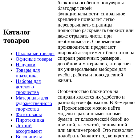
блокноты особенно популярны
благодаря своей
функциональности: спиральное
крепление позволяет легко
переворачивать страницы,
полностью раскрывать блокнот или
Каталог
даже отрывать листы при
товаров
необходимости. Современные
производители предлагают
широкий ассортимент блокнотов на
Школьные товары
спирали различных размеров,
Офисные товары
дизайнов и материалов, что делает
Игрушки
их универсальным выбором для
Товары для
учебы, работы и повседневной
праздника
жизни.
Наборы для
детского
Особенностью блокнотов на
творчества
спирали является их удобство и
Материалы для
разнообразие форматов. В Кемерово
художественного
и Прокопьевске можно найти
творчества
модели с различными типами
Фототовары
бумаги: от классической белой до
Пиротехника
цветной, клетчатой, линованной
Летний
или миллиметровой. Это позволяет
ассортимент
подобрать блокнот под конкретные
Велосипеды