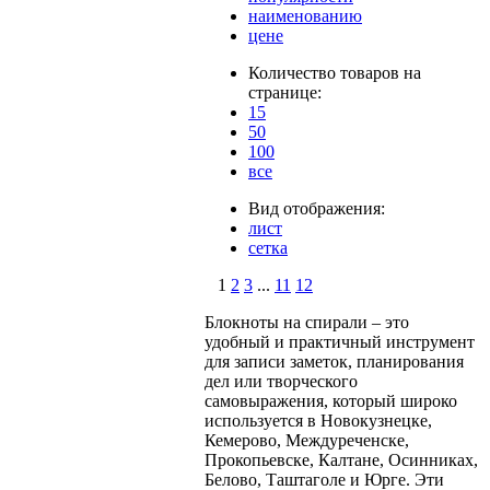
наименованию
цене
Количество товаров на
странице:
15
50
100
все
Вид отображения:
лист
сетка
1
2
3
...
11
12
Блокноты на спирали – это
удобный и практичный инструмент
для записи заметок, планирования
дел или творческого
самовыражения, который широко
используется в Новокузнецке,
Кемерово, Междуреченске,
Прокопьевске, Калтане, Осинниках,
Белово, Таштаголе и Юрге. Эти