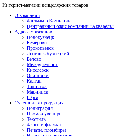
Интернет-магазин канцелярских товаров
О компании
Фильмы о Компании
Центральный офис компании "Акварель"
Адреса магазинов
Новокузнецк
Кемерово
Прокопьевск
Ленинск-Кузнецкий
Белово
Междуреченск
Киселёвск
Осинники
Калтан
Таштагол
Мариинск
Юрга
Сувенирная продукция
Полиграфия
Промо-сувениры
Текстиль
Флаги и флажки
Печати, пломбиры
Наградная продукция