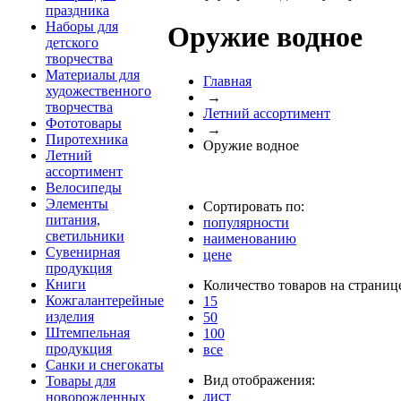
праздника
Наборы для
Оружие водное
детского
творчества
Материалы для
Главная
художественного
→
творчества
Летний ассортимент
Фототовары
→
Пиротехника
Оружие водное
Летний
ассортимент
Велосипеды
Элементы
Сортировать по:
питания,
популярности
светильники
наименованию
Сувенирная
цене
продукция
Книги
Количество товаров на страниц
Кожгалантерейные
15
изделия
50
Штемпельная
100
продукция
все
Санки и снегокаты
Вид отображения:
Товары для
лист
новорожденных