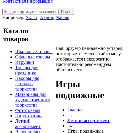
Контактная информация
Например:
Холст
,
Акрил
,
Nalune
Каталог
товаров
Ваш браузер безнадёжно устарел,
Школьные товары
некоторые элементы сайта могут
Офисные товары
отображается некорректно.
Игрушки
Настоятельно рекомендуем
Товары для
обновить его.
праздника
Наборы для
Игры
детского
творчества
подвижные
Материалы для
художественного
творчества
Главная
Фототовары
→
Пиротехника
Летний ассортимент
Летний
→
ассортимент
Игры подвижные
Велосипеды