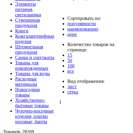
Элементы
питания,
светильники
Сортировать по:
Сувенирная
популярности
продукция
наименованию
Книги
цене
Кожгалантерейные
изделия
Количество товаров на
Штемпельная
странице:
продукция
15
Санки и снегокаты
50
Товары для
100
новорожденных
все
Товары для воды
Расходные
Вид отображения:
материалы
лист
Новогодние
сетка
товары
Хозяйственно-
1
бытовые товары
Чулочно-носочные
изделия, платки
носовые, банты
Товаров: 28269