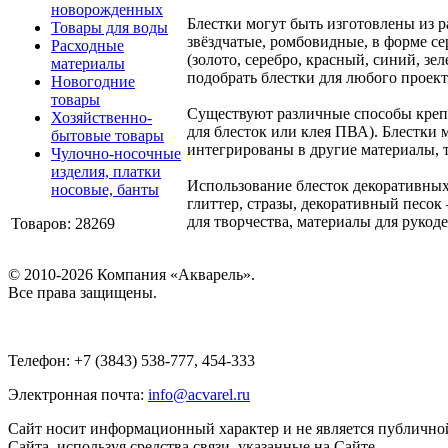
новорожденных
Блестки могут быть изготовлены из р
Товары для воды
звёздчатые, ромбовидные, в форме се
Расходные
(золото, серебро, красный, синий, з
материалы
подобрать блестки для любого проект
Новогодние
товары
Существуют различные способы крепл
Хозяйственно-
для блесток или клея ПВА). Блестки 
бытовые товары
интегрированы в другие материалы, т
Чулочно-носочные
изделия, платки
Использование блесток декоративны
носовые, банты
глиттер, стразы, декоративный песок
для творчества, материалы для рукод
Товаров: 28269
© 2010-2026 Компания «Акварель».
Все права защищены.
Телефон: +7 (3843) 538-777, 454-333
Электронная почта:
info@acvarel.ru
Сайт носит информационный характер и не является публичной
Сайта, используя средства связи, указанные на Сайте.