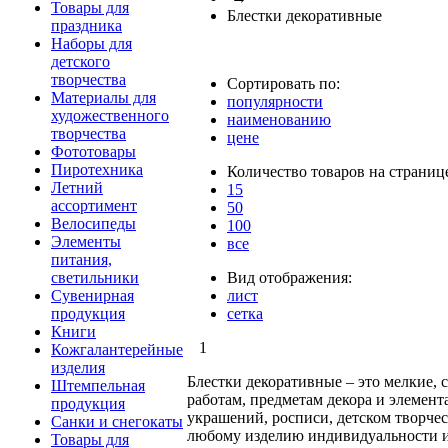
Товары для
Блестки декоративные
праздника
Наборы для
детского
творчества
Сортировать по:
Материалы для
популярности
художественного
наименованию
творчества
цене
Фототовары
Пиротехника
Количество товаров на страниц
Летний
15
ассортимент
50
Велосипеды
100
Элементы
все
питания,
светильники
Вид отображения:
Сувенирная
лист
продукция
сетка
Книги
1
Кожгалантерейные
изделия
Блестки декоративные – это мелкие,
Штемпельная
работам, предметам декора и элемен
продукция
украшений, росписи, детском творчес
Санки и снегокаты
любому изделию индивидуальности и
Товары для