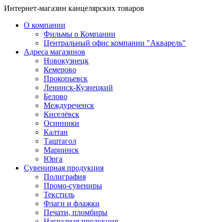
Интернет-магазин канцелярских товаров
О компании
Фильмы о Компании
Центральный офис компании "Акварель"
Адреса магазинов
Новокузнецк
Кемерово
Прокопьевск
Ленинск-Кузнецкий
Белово
Междуреченск
Киселёвск
Осинники
Калтан
Таштагол
Мариинск
Юрга
Сувенирная продукция
Полиграфия
Промо-сувениры
Текстиль
Флаги и флажки
Печати, пломбиры
Наградная продукция