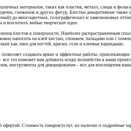
азличных материалов, таких как пластик, металл, слюда и фольг
рдечек, снежинок и других фигур. Блестки декоративные также 
еленый) до многоцветных, голографических и хамелеоновых отте
а и воплотить любые творческие идеи.
ения блесток к поверхности. Наиболее распространенным спосо
можно наносить на клей кистью, спонжем, пальцами или с помощ
акие как лаки для ногтей, краски, гели и клеевые карандаши.
х позволяет создавать яркие и эффектные работы, привлекающи
 – все это поможет вам добавить искру волшебства в ваши проек
елия, инструменты для декорирования – все для воплощения ваш
 офертой. Стоимость товаров/услуг, их наличие и подробные х