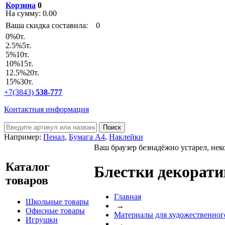
Корзина
0
На сумму:
0.00
Ваша скидка составила:
0
0
%
0т.
2.5
%
5т.
5
%
10т.
10
%
15т.
12.5
%
20т.
15
%
30т.
+7(3843)
538-777
Контактная информация
Например:
Пенал
,
Бумага А4
,
Наклейки
Ваш браузер безнадёжно устарел, нек
Каталог
Блестки декорат
товаров
Главная
Школьные товары
→
Офисные товары
Материалы для художественног
Игрушки
→