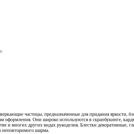
е:
 сверкающие частицы, предназначенные для придания яркости, б
там оформления. Они широко используются в скрапбукинге, кард
тве и многих других видах рукоделия. Блестки декоративные, гл
 неповторимого шарма.