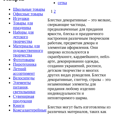
сетка
Школьные товары
1
2
Офисные товары
Игрушки
Блестки декоративные – это мелкие,
Товары для
сверкающие частицы,
праздника
предназначенные для придания
Наборы для
яркости, блеска и праздничного
детского
настроения различным творческим
творчества
работам, предметам декора и
Материалы для
элементам оформления. Они
художественного
широко используются в
творчества
скрапбукинге, кардмейкинге, нейл-
Фототовары
арте, декорировании одежды,
Пиротехника
создании украшений, росписи,
Летний
детском творчестве и многих
ассортимент
других видах рукоделия. Блестки
Велосипеды
декоративные, глиттер, стразы – это
Элементы
незаменимые элементы для
питания,
придания любому изделию
светильники
индивидуальности и
Сувенирная
неповторимого шарма.
продукция
Книги
Блестки могут быть изготовлены из
Кожгалантерейные
различных материалов, таких как