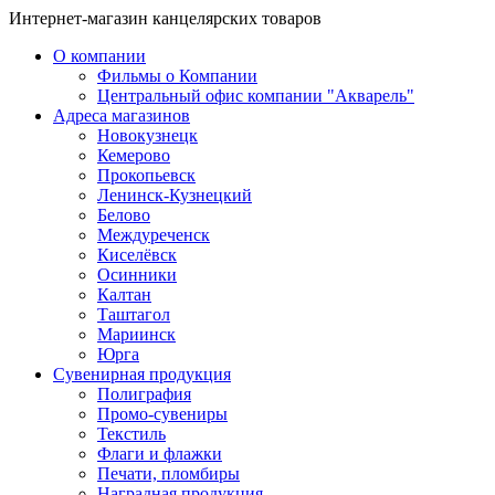
Интернет-магазин канцелярских товаров
О компании
Фильмы о Компании
Центральный офис компании "Акварель"
Адреса магазинов
Новокузнецк
Кемерово
Прокопьевск
Ленинск-Кузнецкий
Белово
Междуреченск
Киселёвск
Осинники
Калтан
Таштагол
Мариинск
Юрга
Сувенирная продукция
Полиграфия
Промо-сувениры
Текстиль
Флаги и флажки
Печати, пломбиры
Наградная продукция