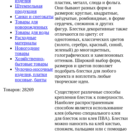
изделия
пластик, металл, слюда и фольга.
Штемпельная
Они бывают разных форм и
продукция
размеров: круглые, квадратные,
Санки и снегокаты
звёздчатые, ромбовидные, в форме
Товары для
сердечек, снежинок и других
новорожденных
фигур. Блестки декоративные также
Товары для воды
отличаются по цвету: от
Расходные
однотонных, классических цветов
материалы
(золото, серебро, красный, синий,
Новогодние
зеленый) до многоцветных,
товары
голографических и хамелеоновых
Хозяйственно-
оттенков. Широкий выбор форм,
бытовые товары
размеров и цветов позволяет
Чулочно-носочные
подобрать блестки для любого
изделия, платки
проекта и воплотить любые
носовые, банты
творческие идеи.
Товаров: 28269
Существуют различные способы
крепления блесток к поверхности.
Наиболее распространенным
способом является использование
клея (обычно специального клея
для блесток или клея ПВА). Блестки
можно наносить на клей кистью,
спонжем, пальцами или с помощью