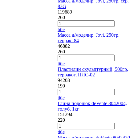
Масса д/моделир. Jovi, 250гр, сер.
83G
119689
260
title
Масса д/моделир. Jovi, 250гр,
террак. 84
46882
260
title
Пластилин скульптурный, 500гр,
терракот, ПЛС-02
94203
190
title
Глина порошок deVente 8042004,
голуб, 1кг
151294
220
title
Масса д/моделир. deVente 8042420,