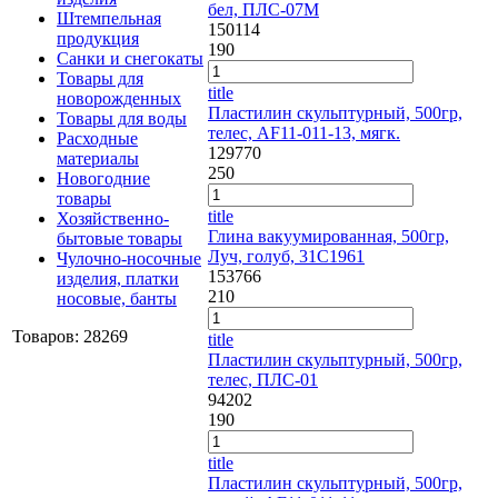
бел, ПЛС-07М
Штемпельная
150114
продукция
190
Санки и снегокаты
Товары для
title
новорожденных
Пластилин скульптурный, 500гр,
Товары для воды
телес, AF11-011-13, мягк.
Расходные
129770
материалы
250
Новогодние
товары
title
Хозяйственно-
Глина вакуумированная, 500гр,
бытовые товары
Луч, голуб, 31С1961
Чулочно-носочные
153766
изделия, платки
210
носовые, банты
Товаров: 28269
title
Пластилин скульптурный, 500гр,
телес, ПЛС-01
94202
190
title
Пластилин скульптурный, 500гр,