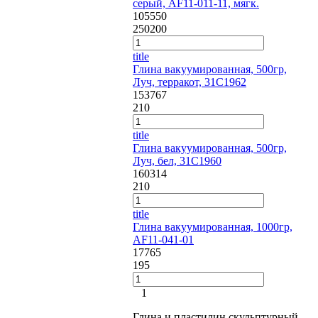
серый, AF11-011-11, мягк.
105550
250
200
title
Глина вакуумированная, 500гр,
Луч, терракот, 31С1962
153767
210
title
Глина вакуумированная, 500гр,
Луч, бел, 31С1960
160314
210
title
Глина вакуумированная, 1000гр,
AF11-041-01
17765
195
1
Глина и пластилин скульптурный –