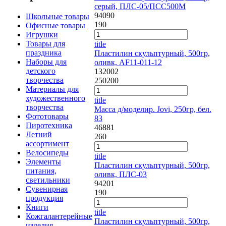
серый, ПЛС-05/ПСС500М
94090
Школьные товары
190
Офисные товары
Игрушки
Товары для
title
праздника
Пластилин скульптурный, 500гр,
Наборы для
оливк, AF11-011-12
детского
132002
творчества
250
200
Материалы для
художественного
title
творчества
Масса д/моделир. Jovi, 250гр, бел.
Фототовары
83
Пиротехника
46881
Летний
260
ассортимент
Велосипеды
title
Элементы
Пластилин скульптурный, 500гр,
питания,
оливк, ПЛС-03
светильники
94201
Сувенирная
190
продукция
Книги
title
Кожгалантерейные
Пластилин скульптурный, 500гр,
изделия