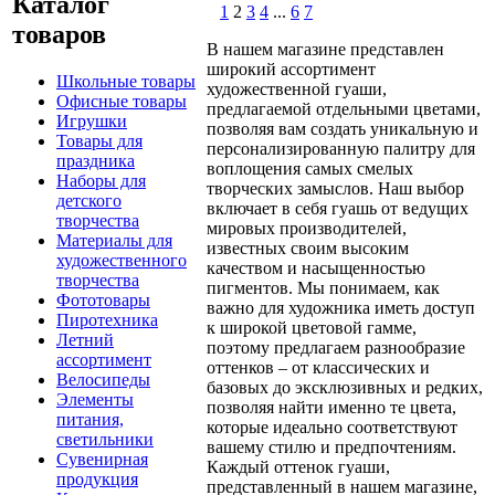
Каталог
1
2
3
4
...
6
7
товаров
В нашем магазине представлен
широкий ассортимент
Школьные товары
художественной гуаши,
Офисные товары
предлагаемой отдельными цветами,
Игрушки
позволяя вам создать уникальную и
Товары для
персонализированную палитру для
праздника
воплощения самых смелых
Наборы для
творческих замыслов. Наш выбор
детского
включает в себя гуашь от ведущих
творчества
мировых производителей,
Материалы для
известных своим высоким
художественного
качеством и насыщенностью
творчества
пигментов. Мы понимаем, как
Фототовары
важно для художника иметь доступ
Пиротехника
к широкой цветовой гамме,
Летний
поэтому предлагаем разнообразие
ассортимент
оттенков – от классических и
Велосипеды
базовых до эксклюзивных и редких,
Элементы
позволяя найти именно те цвета,
питания,
которые идеально соответствуют
светильники
вашему стилю и предпочтениям.
Сувенирная
Каждый оттенок гуаши,
продукция
представленный в нашем магазине,