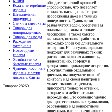
Книги
обладает отличной кроющей
Кожгалантерейные
способностью, что позволяет
изделия
создавать насыщенные и яркие
Штемпельная
изображения даже на темных
продукция
поверхностях. Гуашь легко
Санки и снегокаты
разбавляется водой, обеспечивая
Товары для
плавные переходы и тонкие
новорожденных
лессировки, а также быстро
Товары для воды
высыхает, позволяя работать в
Расходные
несколько слоев без длительного
материалы
ожидания. Наша гуашь идеально
Новогодние
подходит для различных техник
товары
рисования, включая живопись,
Хозяйственно-
иллюстрацию, графику и
бытовые товары
декоративно-прикладное искусство.
Чулочно-носочные
Покупая гуашь отдельными
изделия, платки
цветами, вы получаете полный
носовые, банты
контроль над своей палитрой и
можете экономить деньги,
Товаров: 28269
приобретая только те оттенки,
которые вам действительно
необходимы. Это особенно удобно
для профессиональных художников,
работающих над конкретными
проектами, или для начинающих,