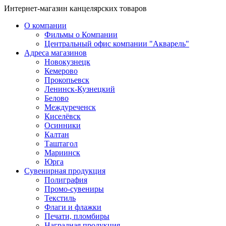
Интернет-магазин канцелярских товаров
О компании
Фильмы о Компании
Центральный офис компании "Акварель"
Адреса магазинов
Новокузнецк
Кемерово
Прокопьевск
Ленинск-Кузнецкий
Белово
Междуреченск
Киселёвск
Осинники
Калтан
Таштагол
Мариинск
Юрга
Сувенирная продукция
Полиграфия
Промо-сувениры
Текстиль
Флаги и флажки
Печати, пломбиры
Наградная продукция