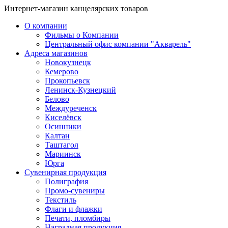
Интернет-магазин канцелярских товаров
О компании
Фильмы о Компании
Центральный офис компании "Акварель"
Адреса магазинов
Новокузнецк
Кемерово
Прокопьевск
Ленинск-Кузнецкий
Белово
Междуреченск
Киселёвск
Осинники
Калтан
Таштагол
Мариинск
Юрга
Сувенирная продукция
Полиграфия
Промо-сувениры
Текстиль
Флаги и флажки
Печати, пломбиры
Наградная продукция