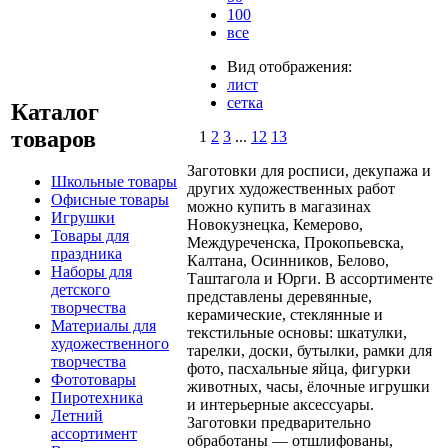
100
все
Вид отображения:
лист
сетка
Каталог
товаров
1
2
3
...
12
13
Заготовки для росписи, декупажа и
Школьные товары
других художественных работ
Офисные товары
можно купить в магазинах
Игрушки
Новокузнецка, Кемерово,
Товары для
Междуреченска, Прокопьевска,
праздника
Калтана, Осинников, Белово,
Наборы для
Таштагола и Юрги. В ассортименте
детского
представлены деревянные,
творчества
керамические, стеклянные и
Материалы для
текстильные основы: шкатулки,
художественного
тарелки, доски, бутылки, рамки для
творчества
фото, пасхальные яйца, фигурки
Фототовары
животных, часы, ёлочные игрушки
Пиротехника
и интерьерные аксессуары.
Летний
Заготовки предварительно
ассортимент
обработаны — отшлифованы,