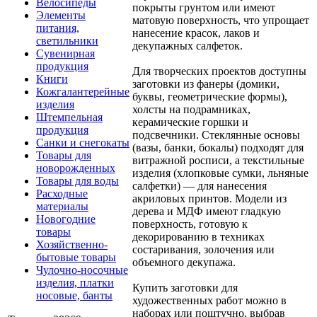
Велосипеды
покрыты грунтом или имеют
Элементы
матовую поверхность, что упрощает
питания,
нанесение красок, лаков и
светильники
декупажных салфеток.
Сувенирная
продукция
Для творческих проектов доступны
Книги
заготовки из фанеры (домики,
Кожгалантерейные
буквы, геометрические формы),
изделия
холсты на подрамниках,
Штемпельная
керамические горшки и
продукция
подсвечники. Стеклянные основы
Санки и снегокаты
(вазы, банки, бокалы) подходят для
Товары для
витражной росписи, а текстильные
новорожденных
изделия (хлопковые сумки, льняные
Товары для воды
салфетки) — для нанесения
Расходные
акриловых принтов. Модели из
материалы
дерева и МДФ имеют гладкую
Новогодние
поверхность, готовую к
товары
декорированию в техниках
Хозяйственно-
состаривания, золочения или
бытовые товары
объемного декупажа.
Чулочно-носочные
изделия, платки
Купить заготовки для
носовые, банты
художественных работ можно в
наборах или поштучно, выбрав