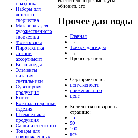
Настоятельно рекомендуем
праздника
обновить его.
Наборы для
детского
Прочее для воды
творчества
Материалы для
художественного
Главная
творчества
→
Фототовары
Товары для воды
Пиротехника
→
Летний
Прочее для воды
ассортимент
Велосипеды
Элементы
питания,
Сортировать по:
светильники
популярности
Сувенирная
наименованию
продукция
цене
Книги
Кожгалантерейные
Количество товаров на
изделия
странице:
Штемпельная
15
продукция
50
Санки и снегокаты
100
Товары для
все
новорожденных