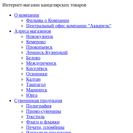
Интернет-магазин канцелярских товаров
О компании
Фильмы о Компании
Центральный офис компании "Акварель"
Адреса магазинов
Новокузнецк
Кемерово
Прокопьевск
Ленинск-Кузнецкий
Белово
Междуреченск
Киселёвск
Осинники
Калтан
Таштагол
Мариинск
Юрга
Сувенирная продукция
Полиграфия
Промо-сувениры
Текстиль
Флаги и флажки
Печати, пломбиры
Наградная продукция