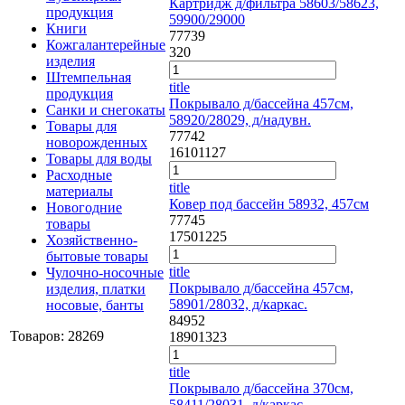
Картридж д/фильтра 58603/58623,
продукция
59900/29000
Книги
77739
Кожгалантерейные
320
изделия
Штемпельная
title
продукция
Покрывало д/бассейна 457см,
Санки и снегокаты
58920/28029, д/надувн.
Товары для
77742
новорожденных
1610
1127
Товары для воды
Расходные
title
материалы
Ковер под бассейн 58932, 457см
Новогодние
77745
товары
1750
1225
Хозяйственно-
бытовые товары
title
Чулочно-носочные
Покрывало д/бассейна 457см,
изделия, платки
58901/28032, д/каркас.
носовые, банты
84952
Товаров: 28269
1890
1323
title
Покрывало д/бассейна 370см,
58411/28031, д/каркас.