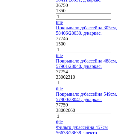
36750
1350
title
Покрывало д/бассейна 305см,
58406/28030, д/каркас.
77746
1500
title
Покрывало д/бассейна 488см,
57901/28040, д/каркас.
77754
3300
2310
title
Покрывало д/бассейна 549см,
57900/28041, д/каркас.
77759
3800
2660
title
Фильтр д/бассейна 457см
56638/28638, электр.