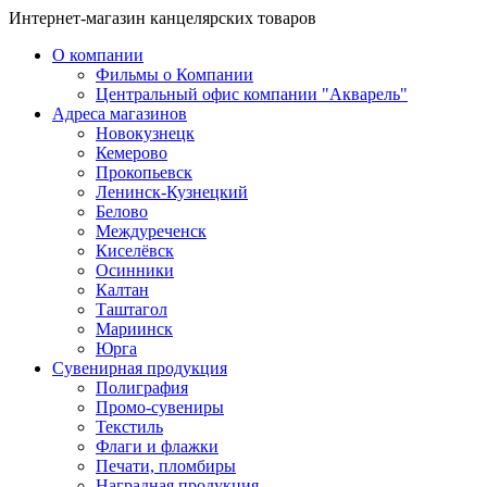
Интернет-магазин канцелярских товаров
О компании
Фильмы о Компании
Центральный офис компании "Акварель"
Адреса магазинов
Новокузнецк
Кемерово
Прокопьевск
Ленинск-Кузнецкий
Белово
Междуреченск
Киселёвск
Осинники
Калтан
Таштагол
Мариинск
Юрга
Сувенирная продукция
Полиграфия
Промо-сувениры
Текстиль
Флаги и флажки
Печати, пломбиры
Наградная продукция