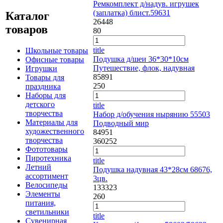
Ремкомплект д/надув. игрушек
(заплатка) блист.59631
Каталог
26448
товаров
80
title
Школьные товары
Подушка д/шеи 36*30*10см
Офисные товары
Путешествие, флок, надувная
Игрушки
85891
Товары для
250
праздника
Наборы для
детского
title
творчества
Набор д/обучения нырянию 55503
Материалы для
Подводный мир
художественного
84951
творчества
360
252
Фототовары
Пиротехника
title
Летний
Подушка надувная 43*28см 68676,
ассортимент
3цв.
Велосипеды
133323
Элементы
260
питания,
светильники
title
Сувенирная