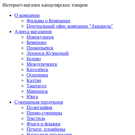
Интернет-магазин канцелярских товаров
О компании
Фильмы о Компании
Центральный офис компании "Акварель"
Адреса магазинов
Новокузнецк
Кемерово
Прокопьевск
Ленинск-Кузнецкий
Белово
Междуреченск
Киселёвск
Осинники
Калтан
Таштагол
Мариинск
Юрга
Сувенирная продукция
Полиграфия
Промо-сувениры
Текстиль
Флаги и флажки
Печати, пломбиры
Наградная продукция