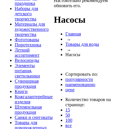
Настоятельно рекомендуем
праздника
обновить его.
Наборы для
детского
Насосы
творчества
Материалы для
художественного
Главная
творчества
→
Фототовары
Товары для воды
Пиротехника
→
Летний
Насосы
ассортимент
Велосипеды
Элементы
питания,
Сортировать по:
светильники
популярности
Сувенирная
наименованию
продукция
цене
Книги
Кожгалантерейные
Количество товаров на
изделия
странице:
Штемпельная
15
продукция
50
Санки и снегокаты
100
Товары для
все
новорожденных