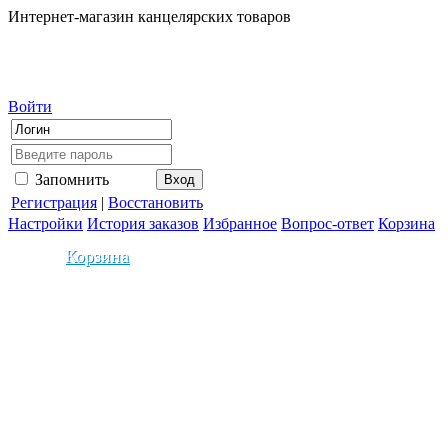
Интернет-магазин канцелярских товаров
Войти
Запомнить
Регистрация
|
Восстановить
Настройки
История заказов
Избранное
Вопрос-ответ
Корзина
Корзина
0
На сумму:
0.00
Ваша скидка составила:
0
0
2.5
5
10
12.5
15
%
%
%
%
%
%
0т.
5т.
10т.
15т.
20т.
30т.