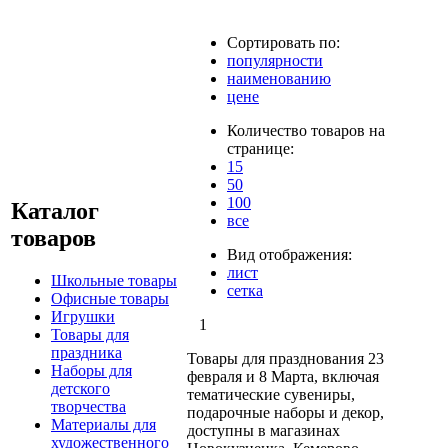
Сортировать по:
популярности
наименованию
цене
Количество товаров на
странице:
15
50
100
Каталог
все
товаров
Вид отображения:
лист
Школьные товары
сетка
Офисные товары
Игрушки
1
Товары для
праздника
Товары для празднования 23
Наборы для
февраля и 8 Марта, включая
детского
тематические сувениры,
творчества
подарочные наборы и декор,
Материалы для
доступны в магазинах
художественного