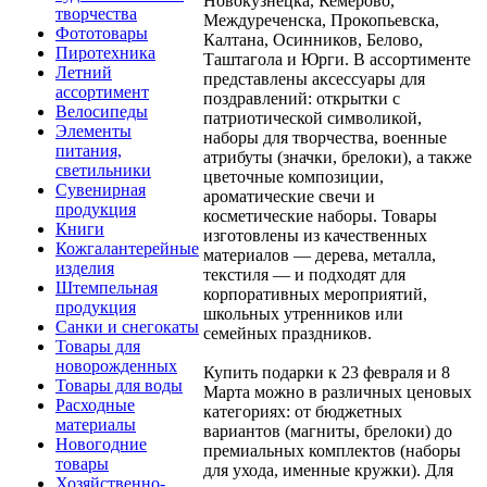
Новокузнецка, Кемерово,
творчества
Междуреченска, Прокопьевска,
Фототовары
Калтана, Осинников, Белово,
Пиротехника
Таштагола и Юрги. В ассортименте
Летний
представлены аксессуары для
ассортимент
поздравлений: открытки с
Велосипеды
патриотической символикой,
Элементы
наборы для творчества, военные
питания,
атрибуты (значки, брелоки), а также
светильники
цветочные композиции,
Сувенирная
ароматические свечи и
продукция
косметические наборы. Товары
Книги
изготовлены из качественных
Кожгалантерейные
материалов — дерева, металла,
изделия
текстиля — и подходят для
Штемпельная
корпоративных мероприятий,
продукция
школьных утренников или
Санки и снегокаты
семейных праздников.
Товары для
новорожденных
Купить подарки к 23 февраля и 8
Товары для воды
Марта можно в различных ценовых
Расходные
категориях: от бюджетных
материалы
вариантов (магниты, брелоки) до
Новогодние
премиальных комплектов (наборы
товары
для ухода, именные кружки). Для
Хозяйственно-