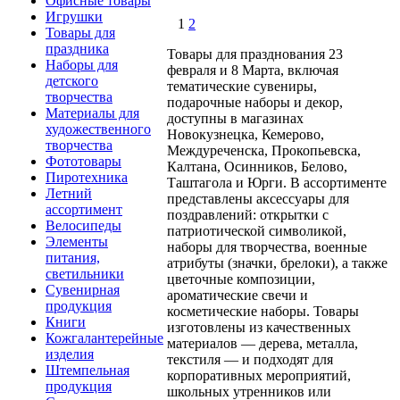
Офисные товары
Игрушки
1
2
Товары для
праздника
Товары для празднования 23
Наборы для
февраля и 8 Марта, включая
детского
тематические сувениры,
творчества
подарочные наборы и декор,
Материалы для
доступны в магазинах
художественного
Новокузнецка, Кемерово,
творчества
Междуреченска, Прокопьевска,
Фототовары
Калтана, Осинников, Белово,
Пиротехника
Таштагола и Юрги. В ассортименте
Летний
представлены аксессуары для
ассортимент
поздравлений: открытки с
Велосипеды
патриотической символикой,
Элементы
наборы для творчества, военные
питания,
атрибуты (значки, брелоки), а также
светильники
цветочные композиции,
Сувенирная
ароматические свечи и
продукция
косметические наборы. Товары
Книги
изготовлены из качественных
Кожгалантерейные
материалов — дерева, металла,
изделия
текстиля — и подходят для
Штемпельная
корпоративных мероприятий,
продукция
школьных утренников или