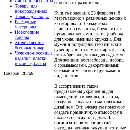
Санки и снегокаты
семейных праздников.
Товары для
новорожденных
Купить подарки к 23 февраля и 8
Товары для воды
Марта можно в различных ценовых
Расходные
категориях: от бюджетных
материалы
вариантов (магниты, брелоки) до
Новогодние
премиальных комплектов (наборы
товары
для ухода, именные кружки). Для
Хозяйственно-
мужчин популярны тематические
бытовые товары
сувениры в стиле милитари: фляги,
Чулочно-носочные
ножи-брелоки, чехлы для гаджетов.
изделия, платки
Для женщин востребованы наборы
носовые, банты
с аромамаслами, декоративными
свечами и мягкими игрушками в
Товаров: 28269
виде цветов.
В ассортименте также
представлены украшения для
помещений: гирлянды, плакаты,
воздушные шары с тематическим
дизайном. Эти элементы помогают
создать праздничную атмосферу в
школах, офисах или дома. Для
организаторов мероприятий
выгодны оптовые закупки: готовые