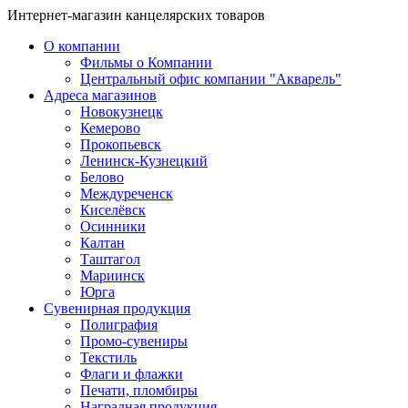
Интернет-магазин канцелярских товаров
О компании
Фильмы о Компании
Центральный офис компании "Акварель"
Адреса магазинов
Новокузнецк
Кемерово
Прокопьевск
Ленинск-Кузнецкий
Белово
Междуреченск
Киселёвск
Осинники
Калтан
Таштагол
Мариинск
Юрга
Сувенирная продукция
Полиграфия
Промо-сувениры
Текстиль
Флаги и флажки
Печати, пломбиры
Наградная продукция