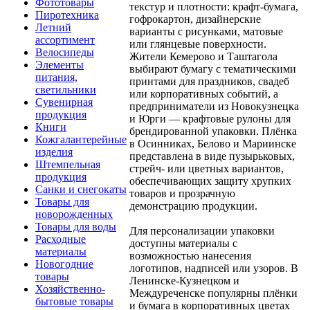
Фототовары
текстур и плотности: крафт-бумага,
Пиротехника
гофрокартон, дизайнерские
Летний
варианты с рисунками, матовые
ассортимент
или глянцевые поверхности.
Велосипеды
Жители Кемерово и Таштагола
Элементы
выбирают бумагу с тематическими
питания,
принтами для праздников, свадеб
светильники
или корпоративных событий, а
Сувенирная
предприниматели из Новокузнецка
продукция
и Юрги — крафтовые рулоны для
Книги
брендированной упаковки. Плёнка
Кожгалантерейные
в Осинниках, Белово и Мариинске
изделия
представлена в виде пузырьковых,
Штемпельная
стрейч- или цветных вариантов,
продукция
обеспечивающих защиту хрупких
Санки и снегокаты
товаров и прозрачную
Товары для
демонстрацию продукции.
новорожденных
Товары для воды
Для персонализации упаковки
Расходные
доступны материалы с
материалы
возможностью нанесения
Новогодние
логотипов, надписей или узоров. В
товары
Ленинске-Кузнецком и
Хозяйственно-
Междуреченске популярны плёнки
бытовые товары
и бумага в корпоративных цветах