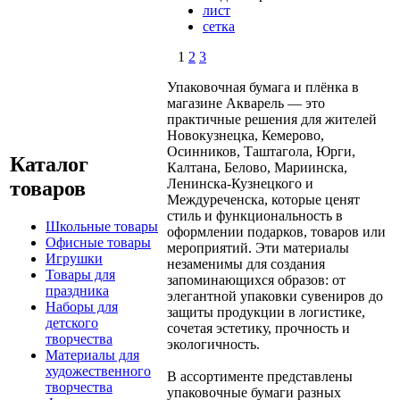
лист
сетка
1
2
3
Упаковочная бумага и плёнка в
магазине Акварель — это
практичные решения для жителей
Новокузнецка, Кемерово,
Осинников, Таштагола, Юрги,
Каталог
Калтана, Белово, Мариинска,
Ленинска-Кузнецкого и
товаров
Междуреченска, которые ценят
стиль и функциональность в
Школьные товары
оформлении подарков, товаров или
Офисные товары
мероприятий. Эти материалы
Игрушки
незаменимы для создания
Товары для
запоминающихся образов: от
праздника
элегантной упаковки сувениров до
Наборы для
защиты продукции в логистике,
детского
сочетая эстетику, прочность и
творчества
экологичность.
Материалы для
художественного
В ассортименте представлены
творчества
упаковочные бумаги разных