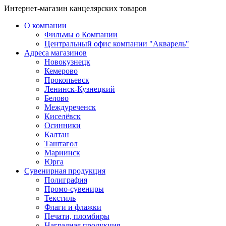
Интернет-магазин канцелярских товаров
О компании
Фильмы о Компании
Центральный офис компании "Акварель"
Адреса магазинов
Новокузнецк
Кемерово
Прокопьевск
Ленинск-Кузнецкий
Белово
Междуреченск
Киселёвск
Осинники
Калтан
Таштагол
Мариинск
Юрга
Сувенирная продукция
Полиграфия
Промо-сувениры
Текстиль
Флаги и флажки
Печати, пломбиры
Наградная продукция