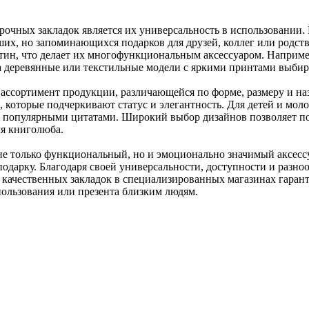
очных закладок является их универсальность в использовании. 
ших, но запоминающихся подарков для друзей, коллег или родст
ин, что делает их многофункциональным аксессуаром. Например
 а деревянные или текстильные модели с яркими принтами выбир
ссортимент продукции, различающейся по форме, размеру и на
, которые подчеркивают статус и элегантность. Для детей и мо
 популярными цитатами. Широкий выбор дизайнов позволяет под
ля книголюба.
 не только функциональный, но и эмоционально значимый аксесс
подарку. Благодаря своей универсальности, доступности и разн
 качественных закладок в специализированных магазинах гарант
ользования или презента близким людям.