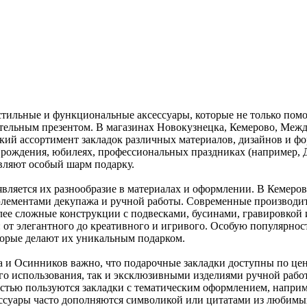
стильные и функциональные аксессуары, которые не только помо
тельным презентом. В магазинах Новокузнецка, Кемерово, Между
ий ассортимент закладок различных материалов, дизайнов и фор
 рождения, юбилеях, профессиональных праздниках (например, Д
вляют особый шарм подарку.
вляется их разнообразие в материалах и оформлении. В Кемеров
с элементами декупажа и ручной работы. Современные производи
лее сложные конструкции с подвесками, бусинами, гравировкой 
: от элегантного до креативного и игривого. Особую популярно
торые делают их уникальным подарком.
 и Осинников важно, что подарочные закладки доступны по цен
го использования, так и эксклюзивными изделиями ручной раб
стью пользуются закладки с тематическим оформлением, наприме
ессуары часто дополняются символикой или цитатами из любимы