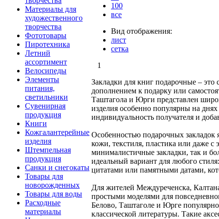
творчества
100
Материалы для
все
художественного
творчества
Вид отображения:
Фототовары
лист
Пиротехника
сетка
Летний
ассортимент
1
Велосипеды
Элементы
Закладки для книг подарочные – это 
питания,
дополнением к подарку или самостоя
светильники
Таштагола и Юрги представлен широк
Сувенирная
изделия особенно популярны на днях
продукция
индивидуальность получателя и доба
Книги
Кожгалантерейные
Особенностью подарочных закладок я
изделия
кожи, текстиля, пластика или даже 
Штемпельная
минималистичные закладки, так и бо
продукция
идеальный вариант для любого стиля
Санки и снегокаты
цитатами или памятными датами, ко
Товары для
новорожденных
Для жителей Междуреченска, Калтана
Товары для воды
простыми моделями для повседневно
Расходные
Белово, Таштаголе и Юрге популярно
материалы
классической литературы. Такие акс