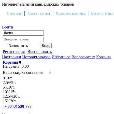
Интернет-магазин канцелярских товаров
О компании
Адреса магазинов
Сувенирная продукция
Новости и статьи
Войти
Запомнить
Регистрация
|
Восстановить
Настройки
История заказов
Избранное
Вопрос-ответ
Корзина
Корзина
0
На сумму:
0.00
Ваша скидка составила:
0
0
%
0т.
2.5
%
5т.
5
%
10т.
10
%
15т.
12.5
%
20т.
15
%
30т.
+7(3843)
538-777