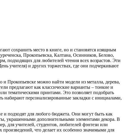
гают сохранить место в книге, но и становятся изящным
реченска, Прокопьевска, Калтана, Осинников, Белово,
м, подходящих для любителей чтения всех возрастов. Эти
ень учителя) и других торжествах, где они подчеркивают
о и Прокопьевске можно найти модели из металла, дерева,
тели предлагают как классические варианты – тонкие и
или тематическими принтами. Это позволяет подобрать
сть набирают персонализированные закладки с инициалами,
е и подходят для любого бюджета. Они могут быть как
оты, украшенными дополнительными элементами декора. В
р, для учителей, студентов, любителей фэнтези или
х произведений, что делает их особенно значимыми для