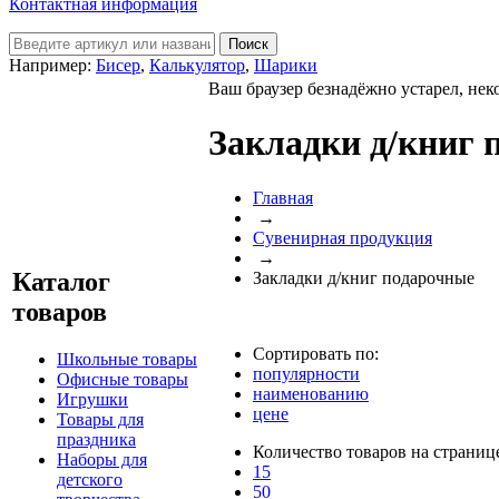
Контактная информация
Например:
Бисер
,
Калькулятор
,
Шарики
Ваш браузер безнадёжно устарел, нек
Закладки д/книг 
Главная
→
Сувенирная продукция
→
Каталог
Закладки д/книг подарочные
товаров
Сортировать по:
Школьные товары
популярности
Офисные товары
наименованию
Игрушки
цене
Товары для
праздника
Количество товаров на страниц
Наборы для
15
детского
50