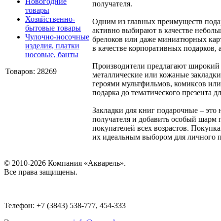
Новогодние
получателя.
товары
Хозяйственно-
Одним из главных преимуществ подар
бытовые товары
активно выбирают в качестве неболь
Чулочно-носочные
брелоков или даже миниатюрных карт
изделия, платки
в качестве корпоративных подарков,
носовые, банты
Производители предлагают широкий а
Товаров: 28269
металлические или кожаные закладки
героями мультфильмов, комиксов или
подарка до тематического презента д
Закладки для книг подарочные – это
получателя и добавить особый шарм 
покупателей всех возрастов. Покупка
их идеальным выбором для личного п
© 2010-2026 Компания «Акварель».
Все права защищены.
Телефон: +7 (3843) 538-777, 454-333