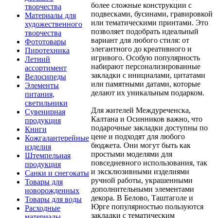
более сложные конструкции с
творчества
подвесками, бусинами, гравировкой
Материалы для
или тематическими принтами. Это
художественного
позволяет подобрать идеальный
творчества
вариант для любого стиля: от
Фототовары
элегантного до креативного и
Пиротехника
игривого. Особую популярность
Летний
набирают персонализированные
ассортимент
закладки с инициалами, цитатами
Велосипеды
или памятными датами, которые
Элементы
делают их уникальным подарком.
питания,
светильники
Для жителей Междуреченска,
Сувенирная
Калтана и Осинников важно, что
продукция
подарочные закладки доступны по
Книги
цене и подходят для любого
Кожгалантерейные
бюджета. Они могут быть как
изделия
простыми моделями для
Штемпельная
повседневного использования, так
продукция
и эксклюзивными изделиями
Санки и снегокаты
ручной работы, украшенными
Товары для
дополнительными элементами
новорожденных
декора. В Белово, Таштаголе и
Товары для воды
Юрге популярностью пользуются
Расходные
закладки с тематическим
материалы