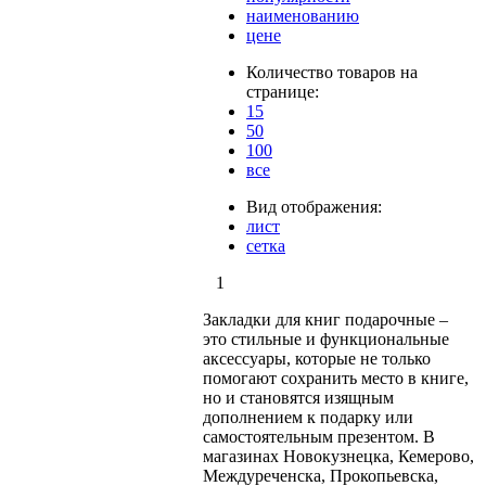
наименованию
цене
Количество товаров на
странице:
15
50
100
все
Вид отображения:
лист
сетка
1
Закладки для книг подарочные –
это стильные и функциональные
аксессуары, которые не только
помогают сохранить место в книге,
но и становятся изящным
дополнением к подарку или
самостоятельным презентом. В
магазинах Новокузнецка, Кемерово,
Междуреченска, Прокопьевска,