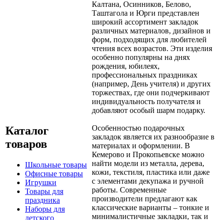
Калтана, Осинников, Белово,
Таштагола и Юрги представлен
широкий ассортимент закладок
различных материалов, дизайнов и
форм, подходящих для любителей
чтения всех возрастов. Эти изделия
особенно популярны на днях
рождения, юбилеях,
профессиональных праздниках
(например, День учителя) и других
торжествах, где они подчеркивают
индивидуальность получателя и
добавляют особый шарм подарку.
Особенностью подарочных
Каталог
закладок является их разнообразие в
товаров
материалах и оформлении. В
Кемерово и Прокопьевске можно
найти модели из металла, дерева,
Школьные товары
кожи, текстиля, пластика или даже
Офисные товары
с элементами декупажа и ручной
Игрушки
работы. Современные
Товары для
производители предлагают как
праздника
классические варианты – тонкие и
Наборы для
минималистичные закладки, так и
детского