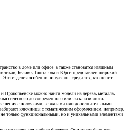
ранство в доме или офисе, а также становятся изящным
синников, Белово, Таштагола и Юрги представлен широкий
 Эти изделия особенно популярны среди тех, кто ценит
и Прокопьевске можно найти модели из дерева, металла,
т классического до современного или эксклюзивного.
 решения с полочками, зеркалами или дополнительными
ь набирают ключницы с тематическим оформлением, например,
х не только функциональными, но и уникальными элементами
 и подходят для любого бюджета. Они могут быть как