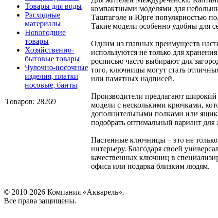
Товары для воды
компактными моделями для небольши
Расходные
Таштаголе и Юрге популярностью пол
материалы
Такие модели особенно удобны для с
Новогодние
товары
Одним из главных преимуществ насте
Хозяйственно-
используются не только для хранени
бытовые товары
росписью часто выбирают для загоро
Чулочно-носочные
того, ключницы могут стать отличны
изделия, платки
или памятных надписей.
носовые, банты
Производители предлагают широкий 
Товаров: 28269
модели с несколькими крючками, кот
дополнительными полками или ящикам
подобрать оптимальный вариант для 
Настенные ключницы – это не только
интерьеру. Благодаря своей универс
качественных ключниц в специализир
офиса или подарка близким людям.
© 2010-2026 Компания «Акварель».
Все права защищены.