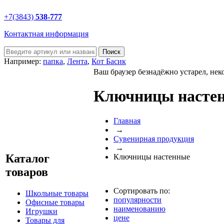
+7(3843)
538-777
Контактная информация
Например:
папка
,
Лента
,
Кот Басик
Ваш браузер безнадёжно устарел, нек
Ключницы насте
Главная
→
Сувенирная продукция
→
Каталог
Ключницы настенные
товаров
Сортировать по:
Школьные товары
популярности
Офисные товары
наименованию
Игрушки
цене
Товары для