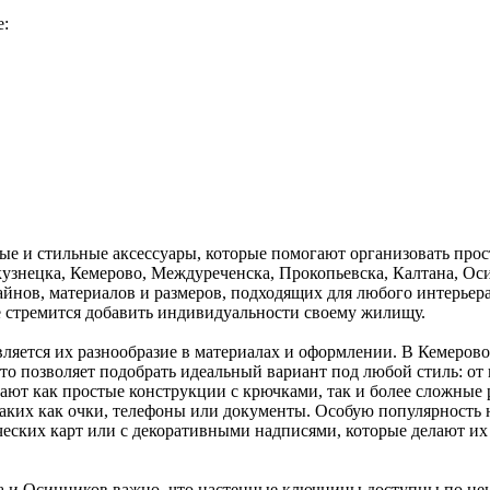
е:
е и стильные аксессуары, которые помогают организовать прост
кузнецка, Кемерово, Междуреченска, Прокопьевска, Калтана, О
йнов, материалов и размеров, подходящих для любого интерьера.
е стремится добавить индивидуальности своему жилищу.
яется их разнообразие в материалах и оформлении. В Кемерово 
 что позволяет подобрать идеальный вариант под любой стиль: о
ют как простые конструкции с крючками, так и более сложные
таких как очки, телефоны или документы. Особую популярност
ческих карт или с декоративными надписями, которые делают и
 и Осинников важно, что настенные ключницы доступны по цене