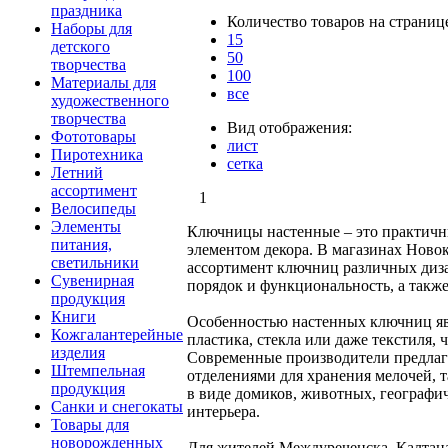
праздника
Количество товаров на страниц
Наборы для
15
детского
50
творчества
100
Материалы для
все
художественного
творчества
Вид отображения:
Фототовары
лист
Пиротехника
сетка
Летний
ассортимент
1
Велосипеды
Элементы
Ключницы настенные – это практичны
питания,
элементом декора. В магазинах Ново
светильники
ассортимент ключниц различных диза
Сувенирная
порядок и функциональность, а такж
продукция
Книги
Особенностью настенных ключниц явл
Кожгалантерейные
пластика, стекла или даже текстиля,
изделия
Современные производители предлага
Штемпельная
отделениями для хранения мелочей, 
продукция
в виде домиков, животных, географи
Санки и снегокаты
интерьера.
Товары для
новорожденных
Для жителей Междуреченска, Калтана