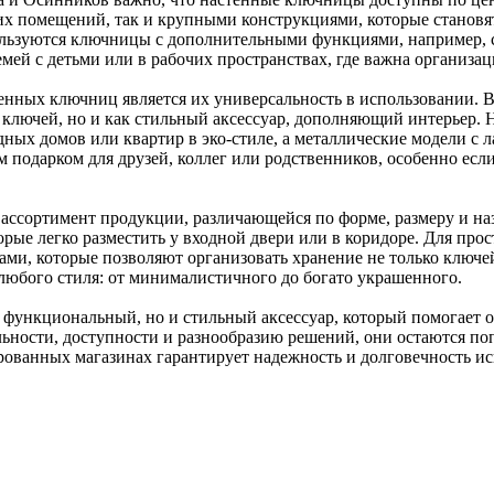
х помещений, так и крупными конструкциями, которые становят
ьзуются ключницы с дополнительными функциями, например, со
емей с детьми или в рабочих пространствах, где важна организ
нных ключниц является их универсальность в использовании. В
я ключей, но и как стильный аксессуар, дополняющий интерьер.
дных домов или квартир в эко-стиле, а металлические модели с
м подарком для друзей, коллег или родственников, особенно е
ассортимент продукции, различающейся по форме, размеру и н
орые легко разместить у входной двери или в коридоре. Для п
и, которые позволяют организовать хранение не только ключей
любого стиля: от минималистичного до богато украшенного.
 функциональный, но и стильный аксессуар, который помогает 
альности, доступности и разнообразию решений, они остаются по
ованных магазинах гарантирует надежность и долговечность исп