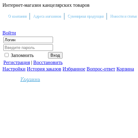
Интернет-магазин канцелярских товаров
О компании
Адреса магазинов
Сувенирная продукция
Новости и статьи
Войти
Запомнить
Регистрация
|
Восстановить
Настройки
История заказов
Избранное
Вопрос-ответ
Корзина
Корзина
0
На сумму:
0.00
Ваша скидка составила:
0
0
2.5
5
10
12.5
15
%
%
%
%
%
%
0т.
5т.
10т.
15т.
20т.
30т.