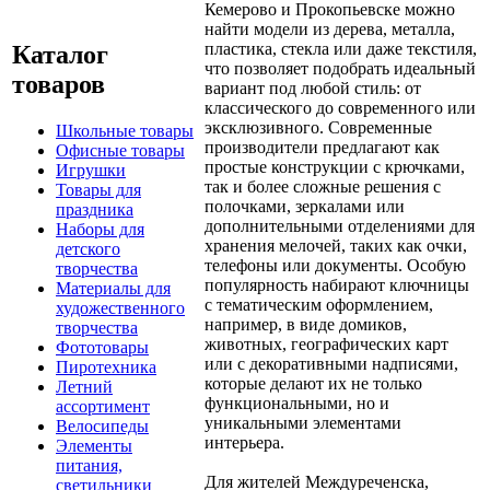
Кемерово и Прокопьевске можно
найти модели из дерева, металла,
пластика, стекла или даже текстиля,
Каталог
что позволяет подобрать идеальный
товаров
вариант под любой стиль: от
классического до современного или
эксклюзивного. Современные
Школьные товары
производители предлагают как
Офисные товары
простые конструкции с крючками,
Игрушки
так и более сложные решения с
Товары для
полочками, зеркалами или
праздника
дополнительными отделениями для
Наборы для
хранения мелочей, таких как очки,
детского
телефоны или документы. Особую
творчества
популярность набирают ключницы
Материалы для
с тематическим оформлением,
художественного
например, в виде домиков,
творчества
животных, географических карт
Фототовары
или с декоративными надписями,
Пиротехника
которые делают их не только
Летний
функциональными, но и
ассортимент
уникальными элементами
Велосипеды
интерьера.
Элементы
питания,
Для жителей Междуреченска,
светильники