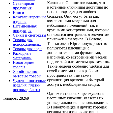
Калтана и Осинников важно, что
Сувенирная
настенные ключницы доступны по
продукция
цене и подходят для любого
Книги
бюджета. Они могут быть как
Кожгалантерейные
компактными моделями для
изделия
небольших помещений, так и
Штемпельная
крупными конструкциями, которые
продукция
становятся центральным элементом
Санки и снегокаты
прихожей или офиса. В Белово,
Товары для
Таштаголе и Юрге популярностью
новорожденных
пользуются ключницы с
Товары для воды
дополнительными функциями,
Расходные
например, со встроенными часами,
материалы
подсветкой или местом для заметок.
Новогодние
Такие модели особенно удобны для
товары
семей с детьми или в рабочих
Хозяйственно-
пространствах, где важна
бытовые товары
организация времени и быстрый
Чулочно-носочные
доступ к необходимым вещам.
изделия, платки
носовые, банты
Одним из главных преимуществ
настенных ключниц является их
Товаров: 28269
универсальность в использовании.
В Новокузнецке и других городах
региона эти изделия активно