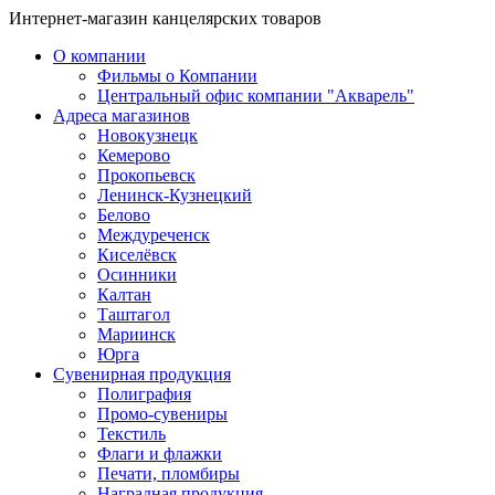
Интернет-магазин канцелярских товаров
О компании
Фильмы о Компании
Центральный офис компании "Акварель"
Адреса магазинов
Новокузнецк
Кемерово
Прокопьевск
Ленинск-Кузнецкий
Белово
Междуреченск
Киселёвск
Осинники
Калтан
Таштагол
Мариинск
Юрга
Сувенирная продукция
Полиграфия
Промо-сувениры
Текстиль
Флаги и флажки
Печати, пломбиры
Наградная продукция