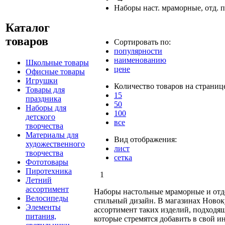
Наборы наст. мраморные, отд. 
Каталог
товаров
Сортировать по:
популярности
наименованию
Школьные товары
цене
Офисные товары
Игрушки
Количество товаров на страниц
Товары для
15
праздника
50
Наборы для
100
детского
все
творчества
Материалы для
Вид отображения:
художественного
лист
творчества
сетка
Фототовары
Пиротехника
1
Летний
ассортимент
Наборы настольные мраморные и отде
Велосипеды
стильный дизайн. В магазинах Новок
Элементы
ассортимент таких изделий, подходя
питания,
которые стремятся добавить в свой и