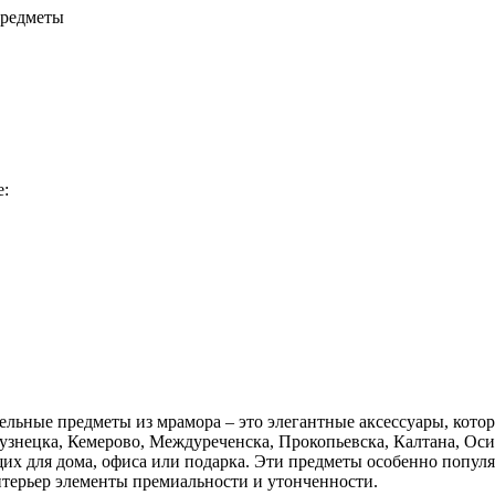
предметы
е:
льные предметы из мрамора – это элегантные аксессуары, котор
узнецка, Кемерово, Междуреченска, Прокопьевска, Калтана, Ос
щих для дома, офиса или подарка. Эти предметы особенно попул
нтерьер элементы премиальности и утонченности.