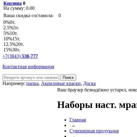
Корзина
0
На сумму:
0.00
Ваша скидка составила:
0
0
%
0т.
2.5
%
5т.
5
%
10т.
10
%
15т.
12.5
%
20т.
15
%
30т.
+7(3843)
538-777
Контактная информация
Например:
папка
,
Акриловые краски
,
Доска
Ваш браузер безнадёжно устарел, нек
Наборы наст. мра
Главная
→
Сувенирная продукция
→