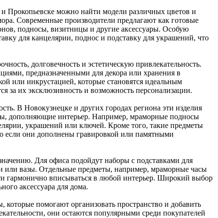
о и Прокопьевске можно найти модели различных цветов и
амора. Современные производители предлагают как готовые
фонов, подносы, визитницы и другие аксессуары. Особую
вку для канцелярии, поднос и подставку для украшений, что
очность, долговечность и эстетическую привлекательность.
циями, предназначенными для декора или хранения в
кой или инкрустацией, которые становятся идеальным
тся за их эксклюзивность и возможность персонализации.
сть. В Новокузнецке и других городах региона эти изделия
уары, дополняющие интерьер. Например, мраморные подносы
елярии, украшений или ключей. Кроме того, такие предметы
но если они дополнены гравировкой или памятными
начению. Для офиса подойдут наборы с подставками для
ки или вазы. Отдельные предметы, например, мраморные часы
сти гармонично вписываться в любой интерьер. Широкий выбор
ного аксессуара для дома.
, которые помогают организовать пространство и добавить
лекательности, они остаются популярными среди покупателей