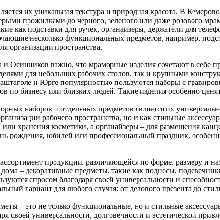
яется их уникальная текстура и природная красота. В Кемеров
 серыми прожилками до черного, зеленого или даже розового мр
акие как подставки для ручек, органайзеры, держатели для теле
чающие несколько функциональных предметов, например, подста
ля организации пространства.
 и Осинников важно, что мраморные изделия сочетают в себе пр
елями для небольших рабочих столов, так и крупными конструк
аштаголе и Юрге популярностью пользуются наборы с гравиров
ов по бизнесу или близких людей. Такие изделия особенно ценя
рных наборов и отдельных предметов является их универсально
 организации рабочего пространства, но и как стильные аксесс
 или хранения косметики, а органайзеры – для размещения канц
ень рождения, юбилей или профессиональный праздник, особен
ссортимент продукции, различающейся по форме, размеру и наз
ля дома – декоративные предметы, такие как подносы, подсвечни
льзуются спросом благодаря своей универсальности и способно
льный вариант для любого случая: от делового презента до стиль
еты – это не только функциональные, но и стильные аксессуары
аря своей универсальности, долговечности и эстетической прив