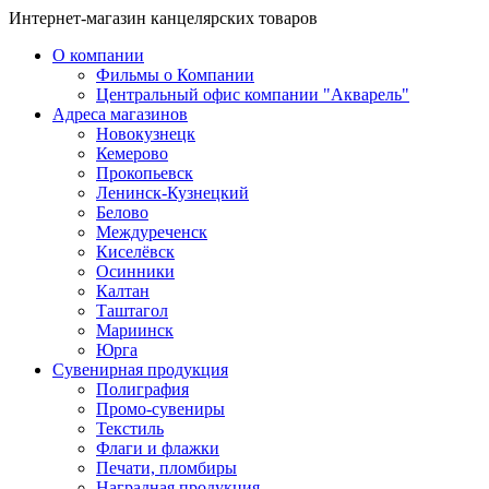
Интернет-магазин канцелярских товаров
О компании
Фильмы о Компании
Центральный офис компании "Акварель"
Адреса магазинов
Новокузнецк
Кемерово
Прокопьевск
Ленинск-Кузнецкий
Белово
Междуреченск
Киселёвск
Осинники
Калтан
Таштагол
Мариинск
Юрга
Сувенирная продукция
Полиграфия
Промо-сувениры
Текстиль
Флаги и флажки
Печати, пломбиры
Наградная продукция