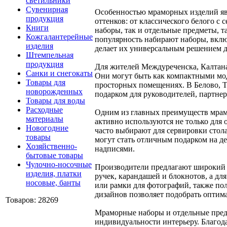
светильники
Сувенирная
Особенностью мраморных изделий явл
продукция
оттенков: от классического белого с
Книги
наборы, так и отдельные предметы, т
Кожгалантерейные
популярность набирают наборы, вклю
изделия
делает их универсальным решением д
Штемпельная
продукция
Для жителей Междуреченска, Калтана
Санки и снегокаты
Они могут быть как компактными мод
Товары для
просторных помещениях. В Белово, Т
новорожденных
подарком для руководителей, партнер
Товары для воды
Расходные
Одним из главных преимуществ мрамо
материалы
активно используются не только для
Новогодние
часто выбирают для сервировки стола
товары
могут стать отличным подарком на д
Хозяйственно-
надписями.
бытовые товары
Чулочно-носочные
Производители предлагают широкий а
изделия, платки
ручек, карандашей и блокнотов, а д
носовые, банты
или рамки для фотографий, также по
дизайнов позволяет подобрать оптима
Товаров: 28269
Мраморные наборы и отдельные предм
индивидуальности интерьеру. Благод