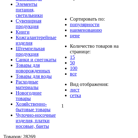
Элементы
питания,
светильники
Сортировать по:
Сувенирная
популярности
продукция
наименованию
Книги
цене
Кожгалантерейные
изделия
Количество товаров на
Штемпельная
странице:
продукция
15
Санки и снегокаты
50
Товары для
100
новорожденных
все
Товары для воды
Расходные
Вид отображения:
материалы
лист
Новогодние
сетка
товары
Хозяйственно-
1
бытовые товары
Чулочно-носочные
изделия, платки
носовые, банты
Товаров: 28269