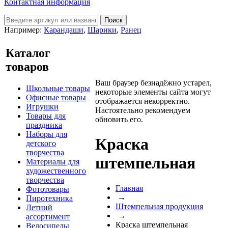
Контактная информация
Например:
Карандаши
,
Шарики
,
Ранец
Каталог
товаров
Ваш браузер безнадёжно устарел,
Школьные товары
некоторые элементы сайта могут
Офисные товары
отображается некорректно.
Игрушки
Настоятельно рекомендуем
Товары для
обновить его.
праздника
Наборы для
Краска
детского
творчества
штемпельная
Материалы для
художественного
творчества
Главная
Фототовары
→
Пиротехника
Штемпельная продукция
Летний
→
ассортимент
Краска штемпельная
Велосипеды