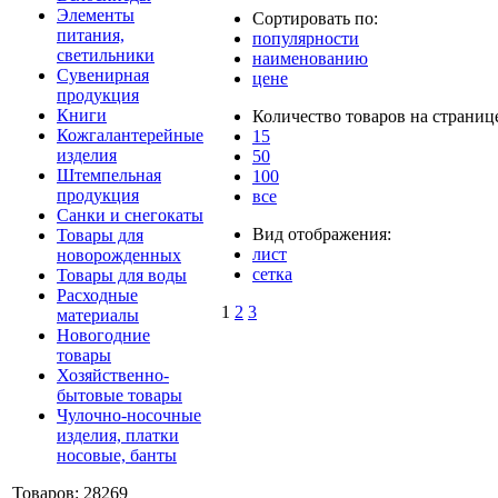
Элементы
Сортировать по:
питания,
популярности
светильники
наименованию
Сувенирная
цене
продукция
Книги
Количество товаров на страниц
Кожгалантерейные
15
изделия
50
Штемпельная
100
продукция
все
Санки и снегокаты
Вид отображения:
Товары для
лист
новорожденных
сетка
Товары для воды
Расходные
1
2
3
материалы
Новогодние
товары
Хозяйственно-
бытовые товары
Чулочно-носочные
изделия, платки
носовые, банты
Товаров: 28269