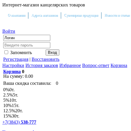
Интернет-магазин канцелярских товаров
О компании
Адреса магазинов
Сувенирная продукция
Новости и статьи
Войти
Запомнить
Регистрация
|
Восстановить
Настройки
История заказов
Избранное
Вопрос-ответ
Корзина
Корзина
0
На сумму:
0.00
Ваша скидка составила:
0
0
%
0т.
2.5
%
5т.
5
%
10т.
10
%
15т.
12.5
%
20т.
15
%
30т.
+7(3843)
538-777