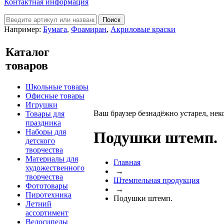
Контактная информация
Например:
Бумага
,
Фоамиран
,
Акриловые краски
Каталог
товаров
Школьные товары
Офисные товары
Игрушки
Ваш браузер безнадёжно устарел, нек
Товары для
праздника
Наборы для
Подушки штемп.
детского
творчества
Материалы для
Главная
художественного
→
творчества
Штемпельная продукция
Фототовары
→
Пиротехника
Подушки штемп.
Летний
ассортимент
Велосипеды