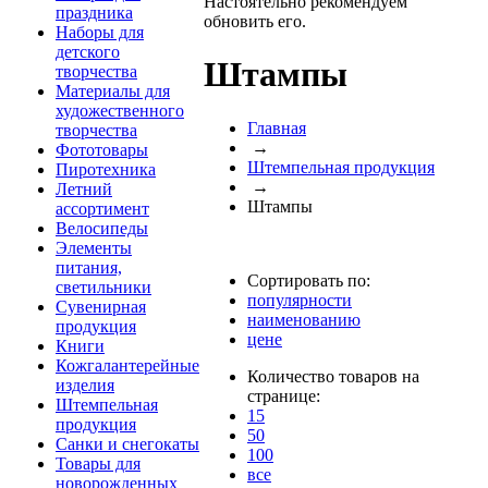
Настоятельно рекомендуем
праздника
обновить его.
Наборы для
детского
Штампы
творчества
Материалы для
художественного
Главная
творчества
→
Фототовары
Штемпельная продукция
Пиротехника
→
Летний
Штампы
ассортимент
Велосипеды
Элементы
питания,
Сортировать по:
светильники
популярности
Сувенирная
наименованию
продукция
цене
Книги
Кожгалантерейные
Количество товаров на
изделия
странице:
Штемпельная
15
продукция
50
Санки и снегокаты
100
Товары для
все
новорожденных