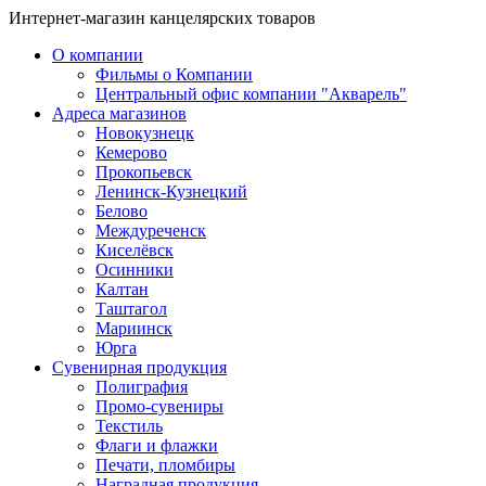
Интернет-магазин канцелярских товаров
О компании
Фильмы о Компании
Центральный офис компании "Акварель"
Адреса магазинов
Новокузнецк
Кемерово
Прокопьевск
Ленинск-Кузнецкий
Белово
Междуреченск
Киселёвск
Осинники
Калтан
Таштагол
Мариинск
Юрга
Сувенирная продукция
Полиграфия
Промо-сувениры
Текстиль
Флаги и флажки
Печати, пломбиры
Наградная продукция