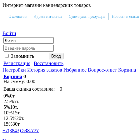
Интернет-магазин канцелярских товаров
О компании
Адреса магазинов
Сувенирная продукция
Новости и статьи
Войти
Запомнить
Регистрация
|
Восстановить
Настройки
История заказов
Избранное
Вопрос-ответ
Корзина
Корзина
0
На сумму:
0.00
Ваша скидка составила:
0
0
%
0т.
2.5
%
5т.
5
%
10т.
10
%
15т.
12.5
%
20т.
15
%
30т.
+7(3843)
538-777