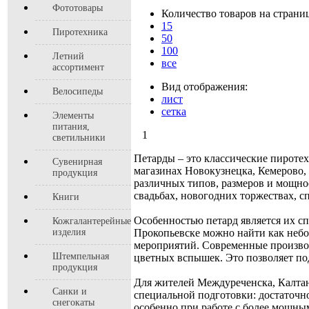
Фототовары
Количество товаров на страни
15
Пиротехника
50
100
Летний
все
ассортимент
Вид отображения:
Велосипеды
лист
сетка
Элементы
питания,
1
светильники
Петарды – это классические пиротех
Сувенирная
магазинах Новокузнецка, Кемерово,
продукция
различных типов, размеров и мощно
свадьбах, новогодних торжествах, 
Книги
Особенностью петард является их сп
Кожгалантерейные
изделия
Прокопьевске можно найти как небо
мероприятий. Современные производ
Штемпельная
цветных вспышек. Это позволяет по
продукция
Для жителей Междуреченска, Калтан
Санки и
специальной подготовки: достаточн
снегокаты
особенно при работе с более мощным