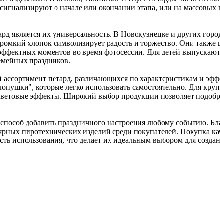
 сигнализируют о начале или окончании этапа, или на массовых
рд является их универсальность. В Новокузнецке и других горо
громкий хлопок символизирует радость и торжество. Они также 
эффектных моментов во время фотосессии. Для детей выпускаю
семейных праздников.
 ассортимент петард, различающихся по характеристикам и эф
хлопушки", которые легко использовать самостоятельно. Для к
световые эффекты. Широкий выбор продукции позволяет подобр
 способ добавить праздничного настроения любому событию. Бла
ярных пиротехнических изделий среди покупателей. Покупка ка
ость использования, что делает их идеальным выбором для созд