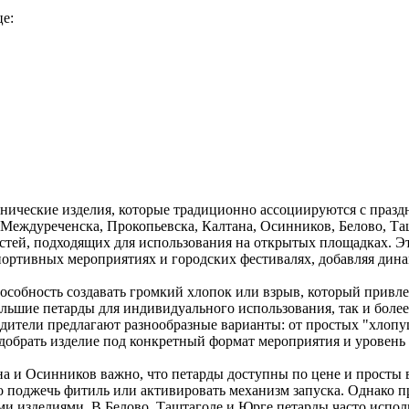
це:
нические изделия, которые традиционно ассоциируются с праздн
 Междуреченска, Прокопьевска, Калтана, Осинников, Белово, Т
стей, подходящих для использования на открытых площадках. Э
спортивных мероприятиях и городских фестивалях, добавляя дин
особность создавать громкий хлопок или взрыв, который привле
льшие петарды для индивидуального использования, так и боле
ители предлагают разнообразные варианты: от простых "хлопуш
добрать изделие под конкретный формат мероприятия и уровень 
а и Осинников важно, что петарды доступны по цене и просты 
о поджечь фитиль или активировать механизм запуска. Однако п
и изделиями. В Белово, Таштаголе и Юрге петарды часто исполь