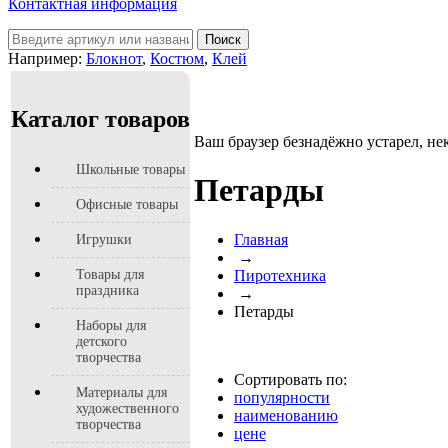
Контактная информация
Например:
Блокнот
,
Костюм
,
Клей
Каталог товаров
Ваш браузер безнадёжно устарел, не
Школьные товары
Петарды
Офисные товары
Главная
Игрушки
→
Товары для
Пиротехника
праздника
→
Петарды
Наборы для
детского
творчества
Сортировать по:
Материалы для
популярности
художественного
наименованию
творчества
цене