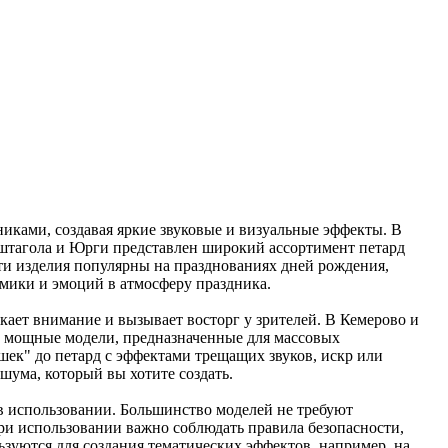
иками, создавая яркие звуковые и визуальные эффекты. В
аштагола и Юрги представлен широкий ассортимент петард
ти изделия популярны на празднованиях дней рождения,
амики и эмоций в атмосферу праздника.
кает внимание и вызывает восторг у зрителей. В Кемерово и
е мощные модели, предназначенные для массовых
ек" до петард с эффектами трещащих звуков, искр или
шума, который вы хотите создать.
в использовании. Большинство моделей не требуют
ри использовании важно соблюдать правила безопасности,
зуются для создания тематических эффектов, например, на