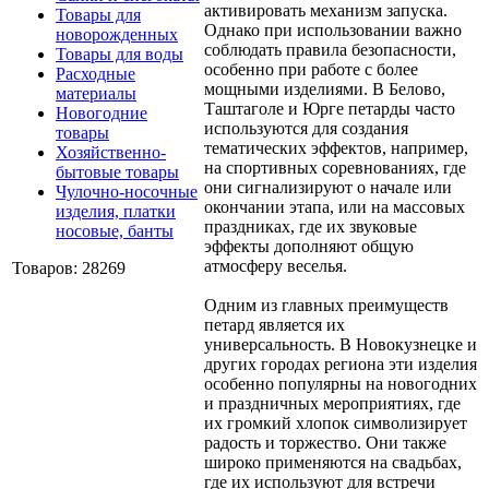
активировать механизм запуска.
Товары для
Однако при использовании важно
новорожденных
соблюдать правила безопасности,
Товары для воды
особенно при работе с более
Расходные
мощными изделиями. В Белово,
материалы
Таштаголе и Юрге петарды часто
Новогодние
используются для создания
товары
тематических эффектов, например,
Хозяйственно-
на спортивных соревнованиях, где
бытовые товары
они сигнализируют о начале или
Чулочно-носочные
окончании этапа, или на массовых
изделия, платки
праздниках, где их звуковые
носовые, банты
эффекты дополняют общую
атмосферу веселья.
Товаров: 28269
Одним из главных преимуществ
петард является их
универсальность. В Новокузнецке и
других городах региона эти изделия
особенно популярны на новогодних
и праздничных мероприятиях, где
их громкий хлопок символизирует
радость и торжество. Они также
широко применяются на свадьбах,
где их используют для встречи