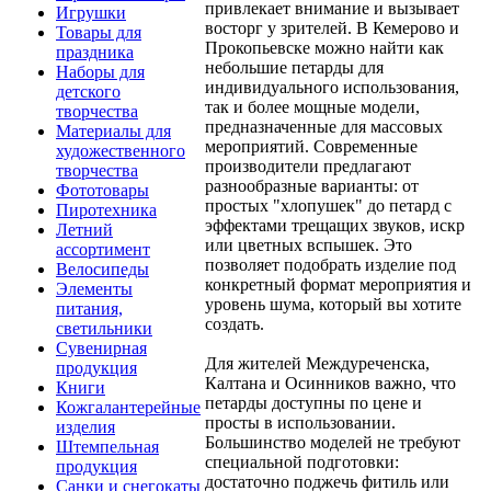
привлекает внимание и вызывает
Игрушки
восторг у зрителей. В Кемерово и
Товары для
Прокопьевске можно найти как
праздника
небольшие петарды для
Наборы для
индивидуального использования,
детского
так и более мощные модели,
творчества
предназначенные для массовых
Материалы для
мероприятий. Современные
художественного
производители предлагают
творчества
разнообразные варианты: от
Фототовары
простых "хлопушек" до петард с
Пиротехника
эффектами трещащих звуков, искр
Летний
или цветных вспышек. Это
ассортимент
позволяет подобрать изделие под
Велосипеды
конкретный формат мероприятия и
Элементы
уровень шума, который вы хотите
питания,
создать.
светильники
Сувенирная
Для жителей Междуреченска,
продукция
Калтана и Осинников важно, что
Книги
петарды доступны по цене и
Кожгалантерейные
просты в использовании.
изделия
Большинство моделей не требуют
Штемпельная
специальной подготовки:
продукция
достаточно поджечь фитиль или
Санки и снегокаты