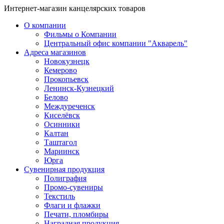
Интернет-магазин канцелярских товаров
О компании
Фильмы о Компании
Центральный офис компании "Акварель"
Адреса магазинов
Новокузнецк
Кемерово
Прокопьевск
Ленинск-Кузнецкий
Белово
Междуреченск
Киселёвск
Осинники
Калтан
Таштагол
Мариинск
Юрга
Сувенирная продукция
Полиграфия
Промо-сувениры
Текстиль
Флаги и флажки
Печати, пломбиры
Наградная продукция