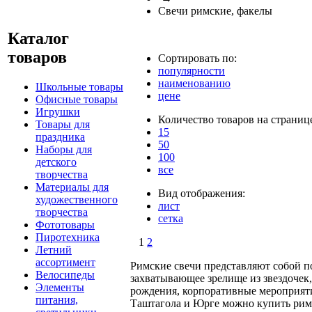
Свечи римские, факелы
Каталог
товаров
Сортировать по:
популярности
наименованию
Школьные товары
цене
Офисные товары
Игрушки
Количество товаров на страниц
Товары для
15
праздника
50
Наборы для
100
детского
все
творчества
Материалы для
Вид отображения:
художественного
лист
творчества
сетка
Фототовары
Пиротехника
1
2
Летний
ассортимент
Римские свечи представляют собой п
Велосипеды
захватывающее зрелище из звездочек,
Элементы
рождения, корпоративные мероприяти
питания,
Таштагола и Юрге можно купить римс