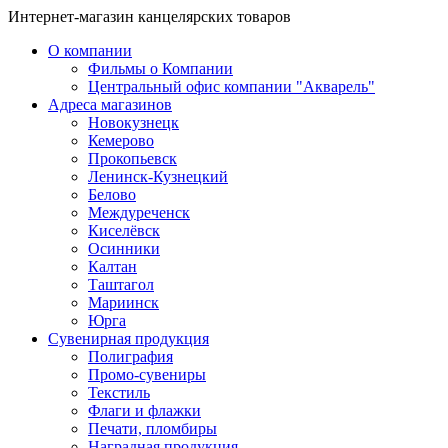
Интернет-магазин канцелярских товаров
О компании
Фильмы о Компании
Центральный офис компании "Акварель"
Адреса магазинов
Новокузнецк
Кемерово
Прокопьевск
Ленинск-Кузнецкий
Белово
Междуреченск
Киселёвск
Осинники
Калтан
Таштагол
Мариинск
Юрга
Сувенирная продукция
Полиграфия
Промо-сувениры
Текстиль
Флаги и флажки
Печати, пломбиры
Наградная продукция