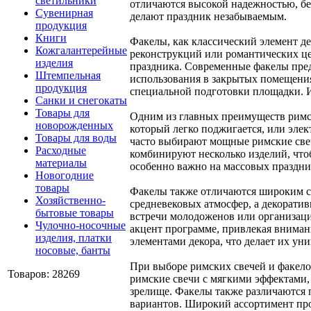
светильники
отличаются высокой надежностью, без
Сувенирная
делают праздник незабываемым.
продукция
Книги
Факелы, как классический элемент д
Кожгалантерейные
реконструкций или романтических це
изделия
праздника. Современные факелы пред
Штемпельная
использования в закрытых помещения
продукция
специальной подготовки площадки. И
Санки и снегокаты
Товары для
Одним из главных преимуществ римск
новорожденных
который легко поджигается, или эле
Товары для воды
часто выбирают мощные римские свеч
Расходные
комбинируют несколько изделий, что
материалы
особенно важно на массовых праздник
Новогодние
товары
Факелы также отличаются широким с
Хозяйственно-
средневековых атмосфер, а декорати
бытовые товары
встречи молодоженов или организац
Чулочно-носочные
акцент программе, привлекая вниман
изделия, платки
элементами декора, что делает их у
носовые, банты
При выборе римских свечей и факело
Товаров: 28269
римские свечи с мягкими эффектами
зрелище. Факелы также различаются 
вариантов. Широкий ассортимент про