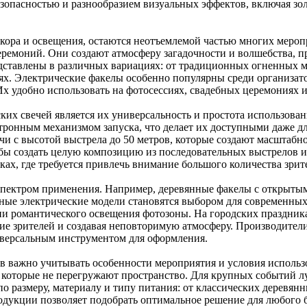
опасностью и разнообразием визуальных эффектов, включая золо
екора и освещения, остаются неотъемлемой частью многих мероп
ремоний. Они создают атмосферу загадочности и волшебства, 
ставлены в различных вариациях: от традиционных огненных мо
х. Электрические факелы особенно популярны среди организато
х удобно использовать на фотосессиях, свадебных церемониях и
их свечей является их универсальность и простота использов
ктронным механизмом запуска, что делает их доступными даже 
и с высотой выстрела до 50 метров, которые создают масштабно
бы создать целую композицию из последовательных выстрелов и
ах, где требуется привлечь внимание большого количества зрит
пектром применения. Например, деревянные факелы с открытым 
вные электрические модели становятся выбором для современных
ии романтического освещения фотозоны. На городских праздни
ие зрителей и создавая неповторимую атмосферу. Производител
ниверсальным инструментом для оформления.
в важно учитывать особенности мероприятия и условия исполь
, которые не перегружают пространство. Для крупных событий 
по размеру, материалу и типу питания: от классических деревя
дукции позволяет подобрать оптимальное решение для любого б