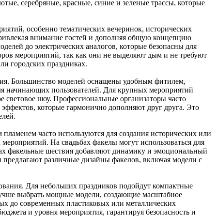
тые, серебряные, красные, синие и зеленые трассы, которые
риятий, особенно тематических вечеринок, исторических
привлекая внимание гостей и дополняя общую концепцию
делей до электрических аналогов, которые безопасны для
ров мероприятий, так как они не выделяют дым и не требуют
ли городских праздниках.
ания. Большинство моделей оснащены удобным фитилем,
для начинающих пользователей. Для крупных мероприятий
е световое шоу. Профессиональные организаторы часто
 эффектов, которые гармонично дополняют друг друга. Это
елей.
пламенем часто используются для создания исторических или
 мероприятий. На свадьбах факелы могут использоваться для
ках факельные шествия добавляют динамику и эмоциональный
и предлагают различные дизайны факелов, включая модели с
зования. Для небольших праздников подойдут компактные
лучше выбрать мощные модели, создающие масштабное
нных до современных пластиковых или металлических
юджета и уровня мероприятия, гарантируя безопасность и