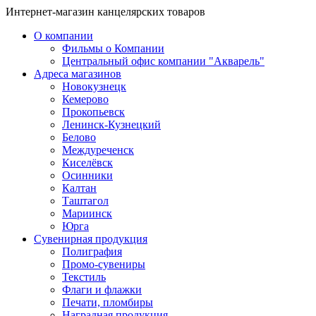
Интернет-магазин канцелярских товаров
О компании
Фильмы о Компании
Центральный офис компании "Акварель"
Адреса магазинов
Новокузнецк
Кемерово
Прокопьевск
Ленинск-Кузнецкий
Белово
Междуреченск
Киселёвск
Осинники
Калтан
Таштагол
Мариинск
Юрга
Сувенирная продукция
Полиграфия
Промо-сувениры
Текстиль
Флаги и флажки
Печати, пломбиры
Наградная продукция