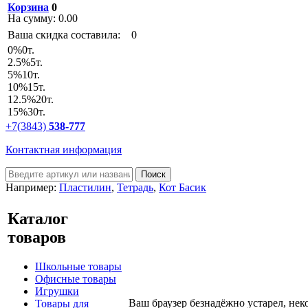
Корзина
0
На сумму:
0.00
Ваша скидка составила:
0
0
%
0т.
2.5
%
5т.
5
%
10т.
10
%
15т.
12.5
%
20т.
15
%
30т.
+7(3843)
538-777
Контактная информация
Например:
Пластилин
,
Тетрадь
,
Кот Басик
Каталог
товаров
Школьные товары
Офисные товары
Игрушки
Ваш браузер безнадёжно устарел, нек
Товары для