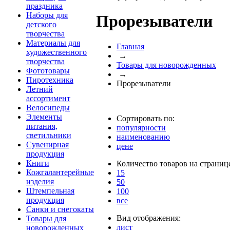
праздника
Наборы для
Прорезыватели
детского
творчества
Материалы для
Главная
художественного
→
творчества
Товары для новорожденных
Фототовары
→
Пиротехника
Прорезыватели
Летний
ассортимент
Велосипеды
Элементы
Сортировать по:
питания,
популярности
светильники
наименованию
Сувенирная
цене
продукция
Книги
Количество товаров на страниц
Кожгалантерейные
15
изделия
50
Штемпельная
100
продукция
все
Санки и снегокаты
Вид отображения:
Товары для
лист
новорожденных