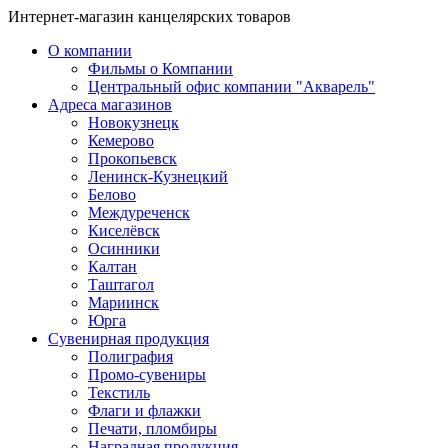
Интернет-магазин канцелярских товаров
О компании
Фильмы о Компании
Центральный офис компании "Акварель"
Адреса магазинов
Новокузнецк
Кемерово
Прокопьевск
Ленинск-Кузнецкий
Белово
Междуреченск
Киселёвск
Осинники
Калтан
Таштагол
Мариинск
Юрга
Сувенирная продукция
Полиграфия
Промо-сувениры
Текстиль
Флаги и флажки
Печати, пломбиры
Наградная продукция