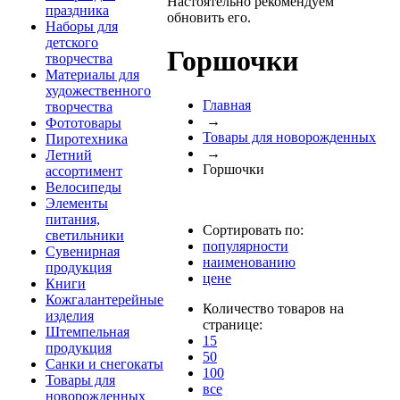
Настоятельно рекомендуем
праздника
обновить его.
Наборы для
детского
Горшочки
творчества
Материалы для
художественного
Главная
творчества
→
Фототовары
Товары для новорожденных
Пиротехника
→
Летний
Горшочки
ассортимент
Велосипеды
Элементы
питания,
Сортировать по:
светильники
популярности
Сувенирная
наименованию
продукция
цене
Книги
Кожгалантерейные
Количество товаров на
изделия
странице:
Штемпельная
15
продукция
50
Санки и снегокаты
100
Товары для
все
новорожденных