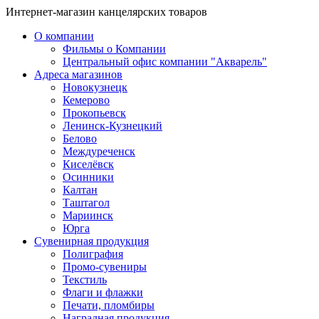
Интернет-магазин канцелярских товаров
О компании
Фильмы о Компании
Центральный офис компании "Акварель"
Адреса магазинов
Новокузнецк
Кемерово
Прокопьевск
Ленинск-Кузнецкий
Белово
Междуреченск
Киселёвск
Осинники
Калтан
Таштагол
Мариинск
Юрга
Сувенирная продукция
Полиграфия
Промо-сувениры
Текстиль
Флаги и флажки
Печати, пломбиры
Наградная продукция