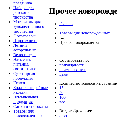
праздника
Наборы для
Прочее новорожд
детского
творчества
Материалы для
Главная
художественного
→
творчества
Товары для новорожденных
Фототовары
→
Пиротехника
Прочее новорожденка
Летний
ассортимент
Велосипеды
Элементы
Сортировать по:
питания,
популярности
светильники
наименованию
Сувенирная
цене
продукция
Книги
Количество товаров на страниц
Кожгалантерейные
15
изделия
50
Штемпельная
100
продукция
все
Санки и снегокаты
Вид отображения:
Товары для
лист
новорожденных