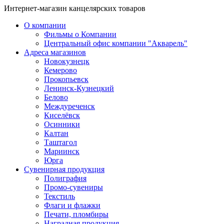
Интернет-магазин канцелярских товаров
О компании
Фильмы о Компании
Центральный офис компании "Акварель"
Адреса магазинов
Новокузнецк
Кемерово
Прокопьевск
Ленинск-Кузнецкий
Белово
Междуреченск
Киселёвск
Осинники
Калтан
Таштагол
Мариинск
Юрга
Сувенирная продукция
Полиграфия
Промо-сувениры
Текстиль
Флаги и флажки
Печати, пломбиры
Наградная продукция