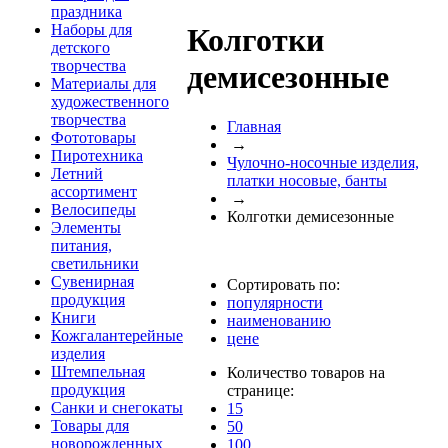
праздника
Наборы для
Колготки
детского
творчества
демисезонные
Материалы для
художественного
творчества
Главная
Фототовары
→
Пиротехника
Чулочно-носочные изделия,
Летний
платки носовые, банты
ассортимент
→
Велосипеды
Колготки демисезонные
Элементы
питания,
светильники
Сувенирная
Сортировать по:
продукция
популярности
Книги
наименованию
Кожгалантерейные
цене
изделия
Штемпельная
Количество товаров на
продукция
странице:
Санки и снегокаты
15
Товары для
50
новорожденных
100